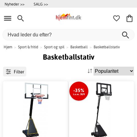
Nyheder >>
SALG >>
Hjem
>
Sport & fritid
>
Sport og spil
>
Basketball
>
Basketballstativ
Basketballstativ
Filter
-35%
t.o.m. 30/9