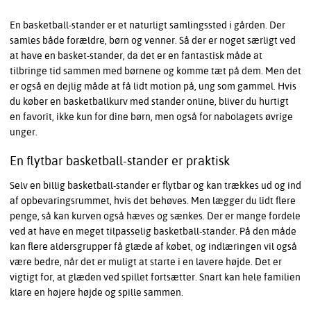
En basketball-stander er et naturligt samlingssted i gården. Der
samles både forældre, børn og venner. Så der er noget særligt ved
at have en basket-stander, da det er en fantastisk måde at
tilbringe tid sammen med børnene og komme tæt på dem. Men det
er også en dejlig måde at få lidt motion på, ung som gammel. Hvis
du køber en basketballkurv med stander online, bliver du hurtigt
en favorit, ikke kun for dine børn, men også for nabolagets øvrige
unger.
En flytbar basketball-stander er praktisk
Selv en billig basketball-stander er flytbar og kan trækkes ud og ind
af opbevaringsrummet, hvis det behøves. Men lægger du lidt flere
penge, så kan kurven også hæves og sænkes. Der er mange fordele
ved at have en meget tilpasselig basketball-stander. På den måde
kan flere aldersgrupper få glæde af købet, og indlæringen vil også
være bedre, når det er muligt at starte i en lavere højde. Det er
vigtigt for, at glæden ved spillet fortsætter. Snart kan hele familien
klare en højere højde og spille sammen.