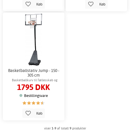
Køb
Køb
Basketballstativ Jump - 150 -
305 cm
Basketballkurv til fællesskab og
1795 DKK
træning
Bestillingsvare
Køb
viser
1-9
af totalt
9
produkter