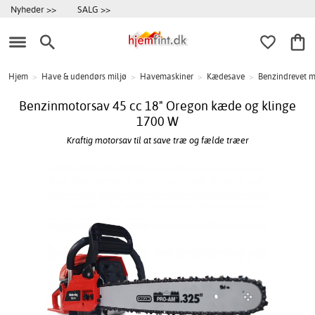
Nyheder >>
SALG >>
Hjem
>
Have & udendørs miljø
>
Havemaskiner
>
Kædesave
>
Benzindrevet 
Benzinmotorsav 45 cc 18" Oregon kæde og klinge
1700 W
Kraftig motorsav til at save træ og fælde træer