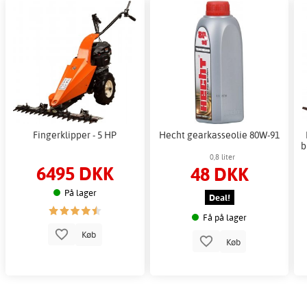
Fingerklipper - 5 HP
Hecht gearkasseolie 80W-91
b
0,8 liter
6495 DKK
48 DKK
På lager
Deal!
Få på lager
Køb
Køb