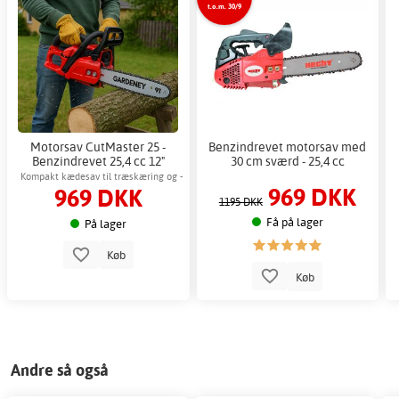
t.o.m. 30/9
Motorsav CutMaster 25 -
Benzindrevet motorsav med
Benzindrevet 25,4 cc 12"
30 cm sværd - 25,4 cc
sværd
Kompakt kædesav til træskæring og -
969 DKK
969 DKK
fældning
1195 DKK
Få på lager
På lager
Køb
Køb
Andre så også