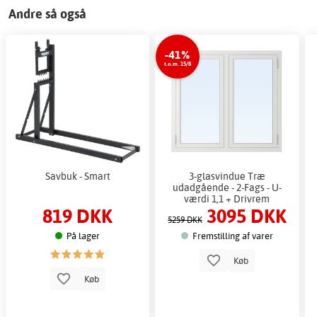
Andre så også
-41%
t.o.m. 15/8
Savbuk - Smart
3-glasvindue Træ
udadgående - 2-Fags - U-
værdi 1,1 + Drivrem
819 DKK
3095 DKK
5259 DKK
På lager
Fremstilling af varer
Køb
Køb