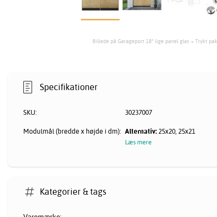
Billede på Garageport 18° lige panel glas + Trykt pa
Specifikationer
SKU:
30237007
Modulmål (bredde x højde i dm):
Alternativ:
25x20, 25x21
Læs mere
Kategorier & tags
Varemærke: