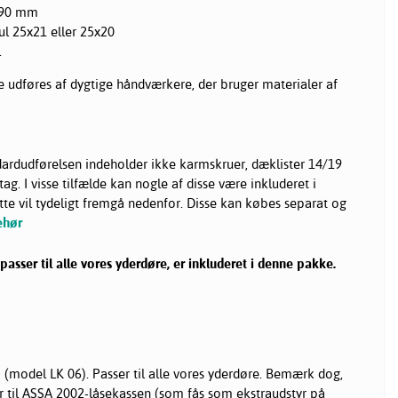
x90 mm
ul 25x21 eller 25x20
l
re udføres af dygtige håndværkere, der bruger materialer af
ardudførelsen indeholder ikke karmskruer, dæklister 14/19
ag. I visse tilfælde kan nogle af disse være inkluderet i
 vil tydeligt fremgå nedenfor. Disse kan købes separat og
ehør
asser til alle vores yderdøre, er inkluderet i denne pakke.
(model LK 06). Passer til alle vores yderdøre. Bemærk dog,
r til ASSA 2002-låsekassen (som fås som ekstraudstyr på