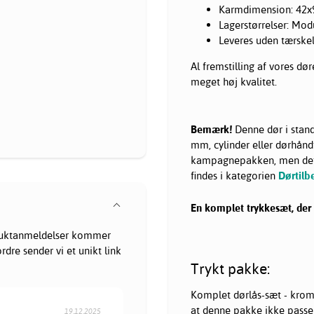
Karmdimension: 42
Lagerstørrelser: Mod
Leveres uden tærske
Al fremstilling af vores dø
meget høj kvalitet.
Bemærk!
Denne dør i stand
mm, cylinder eller dørhåndt
kampagnepakken, men dette
findes i kategorien
Dørtilb
En komplet trykkesæt, der p
oduktanmeldelser kommer
dre sender vi et unikt link
Trykt pakke:
Komplet dørlås-sæt - krom 
at denne pakke ikke passe
19.12.2025