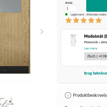
Antal:
Lagervare - Afsendes inden
Modulmål (b
Modulmål = dimen
Læs mere
Brug købsknap
Produktbeskrivels