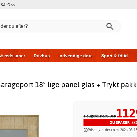
SALG >>
 & redskaber
Drivhus
Indvendige døre
Sport & fritid
l & garage
Hus & byg
Opbevaring
Skydedøre
arageport 18° lige panel glas + Trykt pak
112
Tidligere: 19595 DKK
DU SPARER: 83
Prisen gælder t.o.m. 2026-08-1