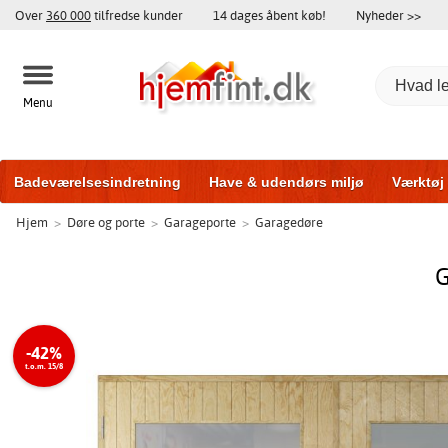
Over
360 000
tilfredse kunder
14 dages åbent køb!
Nyheder >>
Menu
Badeværelsesindretning
Have & udendørs miljø
Værktøj
Hjem
>
Døre og porte
>
Garageporte
>
Garagedøre
Træningsudstyr
Yderdøre
Vinduer
Garageporte
Bi
G
-42%
t.o.m. 15/8