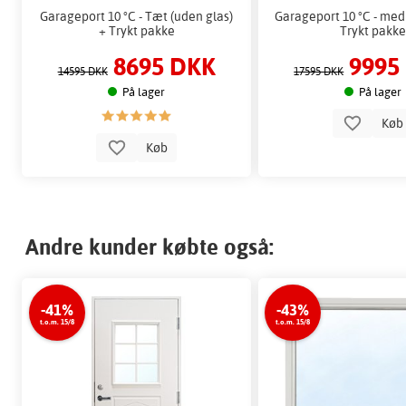
Garageport 10 °C - Tæt (uden glas)
Garageport 10 °C - med 
+ Trykt pakke
Trykt pakke
8695 DKK
9995
14595 DKK
17595 DKK
På lager
På lager
Kø
Køb
Andre kunder købte også:
-41%
-43%
t.o.m. 15/8
t.o.m. 15/8