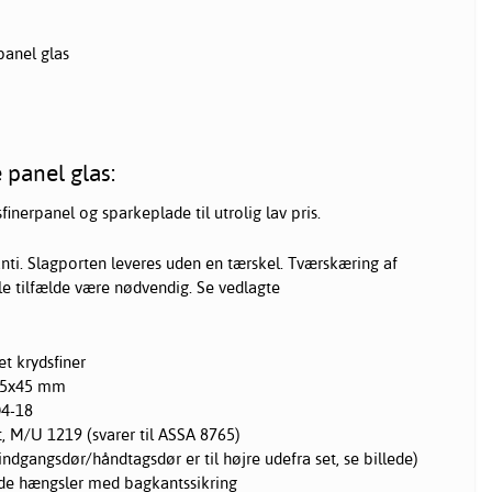
panel glas
 panel glas:
finerpanel og sparkeplade til utrolig lav pris.
anti. Slagporten leveres uden en tærskel. Tværskæring af
le tilfælde være nødvendig. Se vedlagte
t krydsfiner
 45x45 mm
D4-18
t, M/U 1219 (svarer til ASSA 8765)
ndgangsdør/håndtagsdør er til højre udefra set, se billede)
de hængsler med bagkantssikring