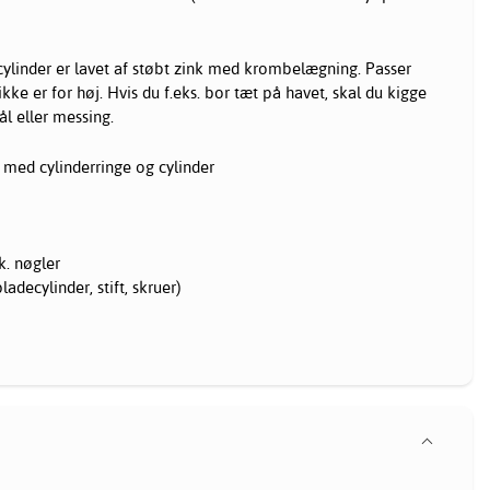
cylinder er lavet af støbt zink med krombelægning. Passer
ikke er for høj. Hvis du f.eks. bor tæt på havet, skal du kigge
tål eller messing.
 med cylinderringe og cylinder
k. nøgler
adecylinder, stift, skruer)