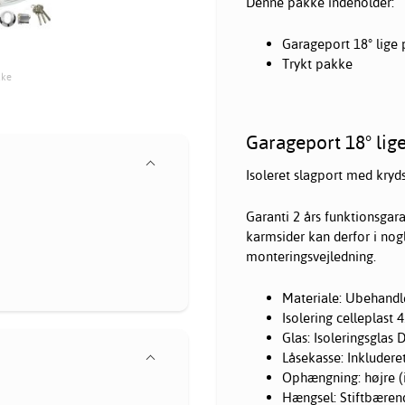
Denne pakke indeholder:
Garageport 18° lige 
Trykt pakke
kke
Garageport 18° lige
Isoleret slagport med kryds
Garanti 2 års funktionsgar
karmsider kan derfor i nog
monteringsvejledning.
Materiale: Ubehandle
Isolering celleplast
Glas: Isoleringsglas 
Låsekasse: Inkludere
Ophængning: højre (i
Hængsel: Stiftbæren