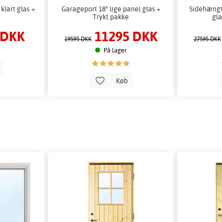
klart glas +
Garageport 18° lige panel glas +
Sidehængt
Trykt pakke
gla
 DKK
11295 DKK
19595 DKK
27595 DKK
På lager
b
Køb