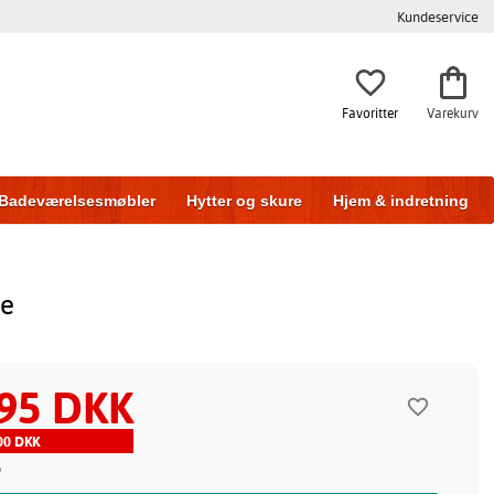
Kundeservice
Favoritter
Varekurv
Badeværelsesmøbler
Hytter og skure
Hjem & indretning
ke
95 DKK
00 DKK
5