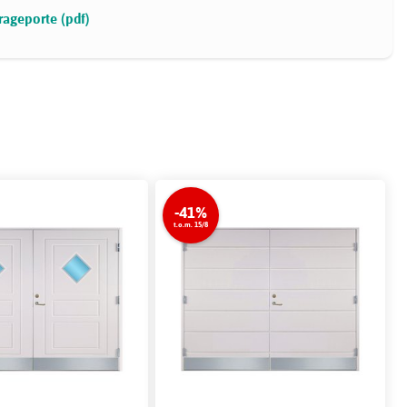
ageporte (pdf)
-41%
t.o.m. 15/8