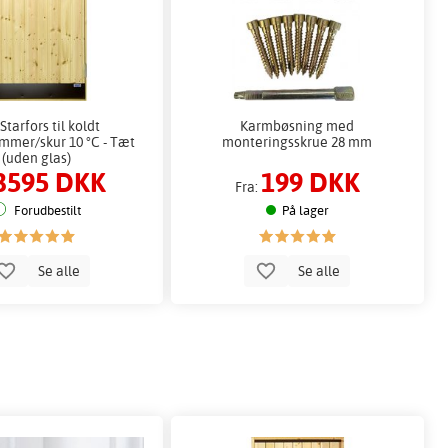
Starfors til koldt
Karmbøsning med
mmer/skur 10 °C - Tæt
monteringsskrue 28 mm
(uden glas)
3595 DKK
199 DKK
Fra:
Forudbestilt
På lager
Se alle
Se alle