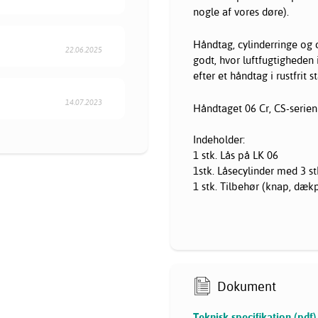
nogle af vores døre).
Håndtag, cylinderringe og 
22.06.2025
godt, hvor luftfugtigheden 
efter et håndtag i rustfrit s
14.07.2023
Håndtaget 06 Cr, CS-serien
Indeholder:
1 stk. Lås på LK 06
1stk. Låsecylinder med 3 st
1 stk. Tilbehør (knap, dækpl
Dokument
Teknisk specifikation (pdf)