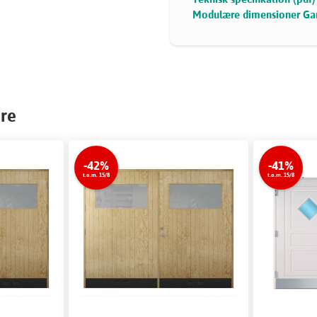
Modulære dimensioner Gar
øre
-42%
-41%
t.o.m. 15/8
t.o.m. 15/8