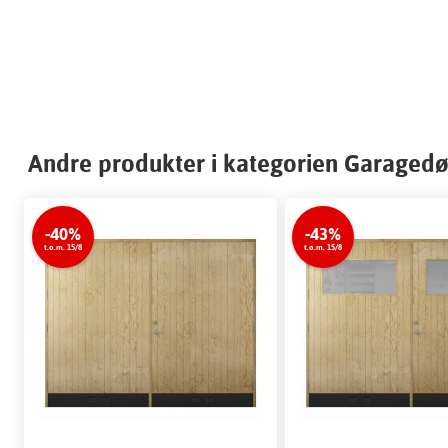
Andre produkter i kategorien Garaged
-40%
-43%
t.o.m. 15/8
t.o.m. 15/8