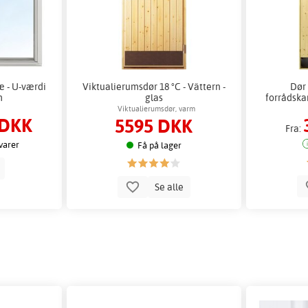
æ - U-værdi
Viktualierumsdør 18 °C - Vättern -
Dør 
m
glas
forrådska
Viktualierumsdør, varm
 DKK
5595 DKK
Fra:
 varer
Få på lager
b
Se alle