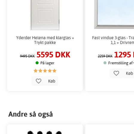
Yderdør Helena med klarglas +
Fast vindue 3-glas - Tr
Trykt pakke
1,1 + Drivre
5595 DKK
1295
9495 DKK
2259 DKK
På lager
Fremstilling af
Kø
Køb
Andre så også