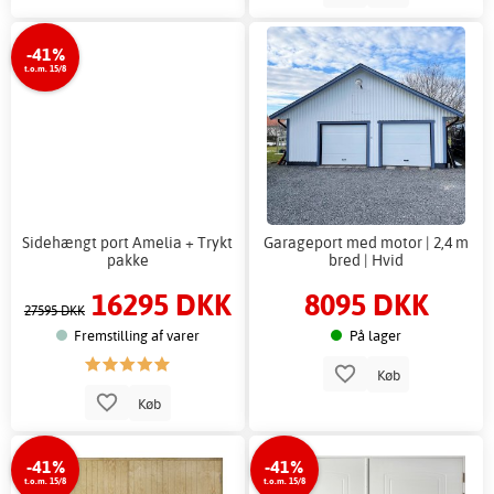
-41%
t.o.m. 15/8
Sidehængt port Amelia + Trykt
Garageport med motor | 2,4 m
pakke
bred | Hvid
16295 DKK
8095 DKK
27595 DKK
Fremstilling af varer
På lager
Køb
Køb
-41%
-41%
t.o.m. 15/8
t.o.m. 15/8