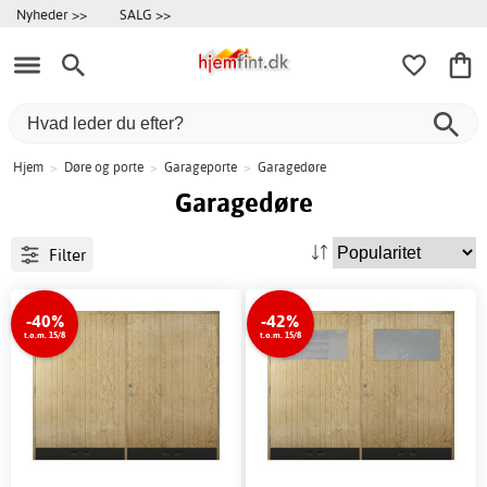
Nyheder >>
SALG >>
Hjem
>
Døre og porte
>
Garageporte
>
Garagedøre
Garagedøre
Filter
-40%
-42%
t.o.m. 15/8
t.o.m. 15/8