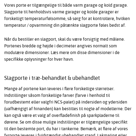
Vores porte er tilgængelige til både varm garage og kold garage.
Slagporte til henholdsvis varme garager og kolde garager er
forskelligt temperaturfølsomme, så sørg for at kontrollere, hvilken
temperatur / opvarmning din påtænkte slagporte føles bedst af.
Når du bestiller en slagport, skal du være forsigtig med målene.
Portenes bredde og højde i decimeter angives normalt som
modulære dimensioner. Læs mere om disse dimensioner i de
specifikke oplysninger for hver havn.
Slagporte i træ-behandlet & ubehandlet
Mange af portene kan leveres i flere forskellige størrelser.
Indstillinger såsom forskellige farver (farve i henhold til
forudbestemt eller valgfri NCS-palet) på indersiden og ydersiden
(uafhængigt af hinanden) kan bestilles til nogle af modellerne. Der
kan også være et valg af overfladefinish på sparkpladerne til
dørene. Se om disse mulige indstillinger er tilgængelige specifikt
til den bestemte port, du har i tankerne. Bemærk, at flere af vores
fyrporte leveres i fuldstændig ubehandlet stand. Lakmaling eller