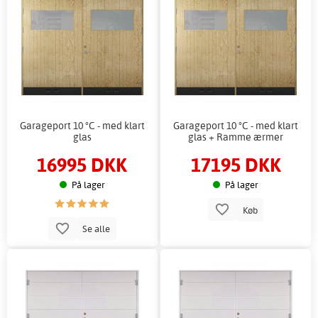
Garageport 10 °C - med klart
Garageport 10 °C - med klart
glas
glas + Ramme ærmer
16995 DKK
17195 DKK
På lager
På lager
Køb
Se alle