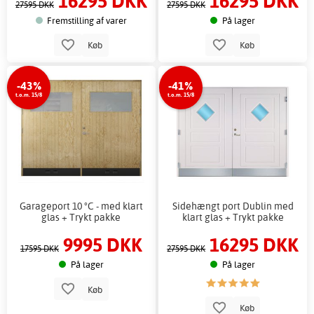
16295 DKK
16295 DKK
27595 DKK
27595 DKK
Fremstilling af varer
På lager
Køb
Køb
-43%
-41%
t.o.m. 15/8
t.o.m. 15/8
Garageport 10 °C - med klart
Sidehængt port Dublin med
glas + Trykt pakke
klart glas + Trykt pakke
9995 DKK
16295 DKK
17595 DKK
27595 DKK
På lager
På lager
Køb
Køb