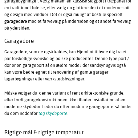
garagebygninger. Vælg mellem en klassisk slagport i træpanel for
en traditionel følelse, eller vælg en glattere dør i et moderne snit
og design med vinduer. Det er også muligt at bestille specielt
garagedøre
med et farvevalg på indersiden og et andet farvevalg
på ydersiden.
Garagedøre
Garagedøre, som de også kaldes, kan Hjemfint tilbyde dig fra et
par forskellige svenske og polske producenter. Denne type port /
dør er en garageport af en ældre model, der sandsynligvis også
kan være bedre egnet til renovering af gamle garager i
lagerbygninger eller værkstedsbygninger.
Måske vælger du denne variant af rent arkitektoniske grunde,
eller fordi garagekonstruktionen ikke tillader installation af en
moderne skydedør. Leder du efter moderne garageporte så finder
du dem nedenfor
tag skydeporte
.
Rigtige mål & rigtige temperatur