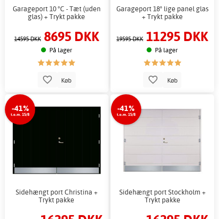
Garageport 10 °C - Tæt (uden
Garageport 18° lige panel glas
glas) + Trykt pakke
+ Trykt pakke
8695 DKK
11295 DKK
14595 DKK
19595 DKK
På lager
På lager
Køb
Køb
-41%
-41%
t.o.m. 15/8
t.o.m. 15/8
Sidehængt port Christina +
Sidehængt port Stockholm +
Trykt pakke
Trykt pakke