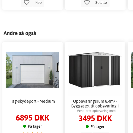
Køb
Se alle
Andre så også
Tag-skydeport - Medium
Opbevaringsrum 8,4m² -
Byggesæt til opbevaring i
metalplader med skydedøre
Ventileret opbevaring med
6895 DKK
3495 DKK
metalfundament
På lager
På lager