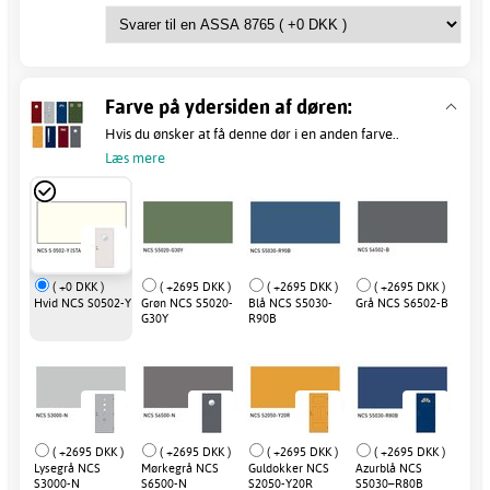
Farve på ydersiden af døren:
Hvis du ønsker at få denne dør i en anden farve..
Læs mere
( +0 DKK )
( +2695 DKK )
( +2695 DKK )
( +2695 DKK )
Hvid NCS S0502-Y
Grøn NCS S5020-
Blå NCS S5030-
Grå NCS S6502-B
G30Y
R90B
( +2695 DKK )
( +2695 DKK )
( +2695 DKK )
( +2695 DKK )
Lysegrå NCS
Mørkegrå NCS
Guldokker NCS
Azurblå NCS
S3000-N
S6500-N
S2050-Y20R
S5030–R80B