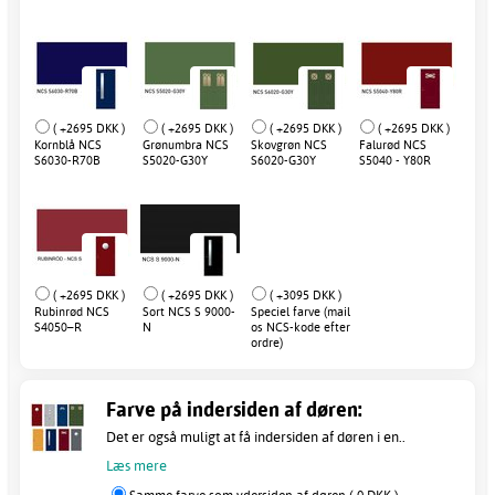
( +2695 DKK )
( +2695 DKK )
( +2695 DKK )
( +2695 DKK )
Kornblå NCS
Grønumbra NCS
Skovgrøn NCS
Falurød NCS
S6030-R70B
S5020-G30Y
S6020-G30Y
S5040 - Y80R
( +2695 DKK )
( +2695 DKK )
( +3095 DKK )
Rubinrød NCS
Sort NCS S 9000-
Speciel farve (mail
S4050–R
N
os NCS-kode efter
ordre)
Farve på indersiden af døren:
Det er også muligt at få indersiden af døren i en..
Læs mere