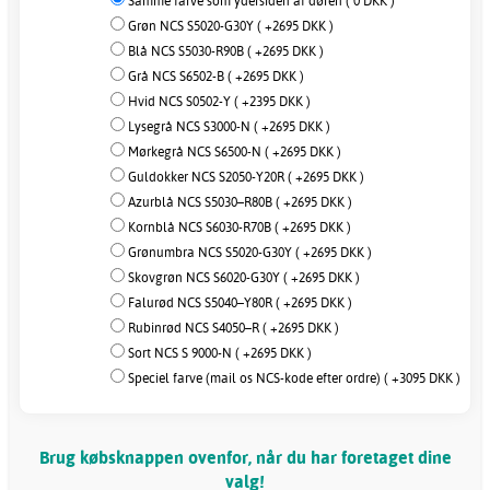
Samme farve som ydersiden af døren ( 0 DKK )
Grøn NCS S5020-G30Y ( +2695 DKK )
Blå NCS S5030-R90B ( +2695 DKK )
Grå NCS S6502-B ( +2695 DKK )
Hvid NCS S0502-Y ( +2395 DKK )
Lysegrå NCS S3000-N ( +2695 DKK )
Mørkegrå NCS S6500-N ( +2695 DKK )
Guldokker NCS S2050-Y20R ( +2695 DKK )
Azurblå NCS S5030–R80B ( +2695 DKK )
Kornblå NCS S6030-R70B ( +2695 DKK )
Grønumbra NCS S5020-G30Y ( +2695 DKK )
Skovgrøn NCS S6020-G30Y ( +2695 DKK )
Falurød NCS S5040–Y80R ( +2695 DKK )
Rubinrød NCS S4050–R ( +2695 DKK )
Sort NCS S 9000-N ( +2695 DKK )
Speciel farve (mail os NCS-kode efter ordre) ( +3095 DKK )
Brug købsknappen ovenfor, når du har foretaget dine
valg!