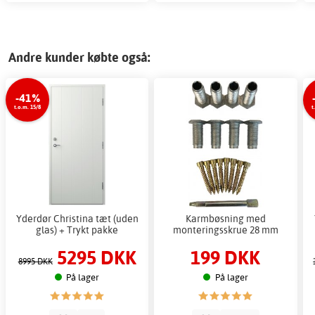
Andre kunder købte også:
-41%
t.o.m. 15/8
t
Yderdør Christina tæt (uden
Karmbøsning med
glas) + Trykt pakke
monteringsskrue 28 mm
5295 DKK
199 DKK
8995 DKK
På lager
På lager