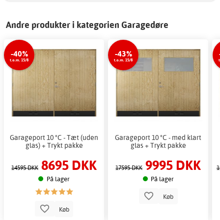
Andre produkter i kategorien Garagedøre
-40%
-43%
t.o.m. 15/8
t.o.m. 15/8
Garageport 10 °C - Tæt (uden
Garageport 10 °C - med klart
glas) + Trykt pakke
glas + Trykt pakke
8695 DKK
9995 DKK
14595 DKK
17595 DKK
1
På lager
På lager
Køb
Køb