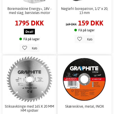
Boremaskine Energy+, 18V -
Nøglefri borepatron, 1/2" x 20,
med slag, børsteløs motor
13 mm
1795 DKK
159 DKK
169 DKK
Få på lager
Deal!
Få på lager
Køb
Køb
Stiksavklinge med 165 X 20 MM
Skæreskive, metal, INOX
HM spidser