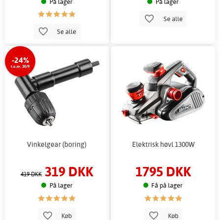
På lager
På lager
Se alle
Se alle
-24%
t.o.m. 30/9
Vinkelgear (boring)
Elektrisk høvl 1300W
319 DKK
1795 DKK
419 DKK
På lager
Få på lager
Køb
Køb