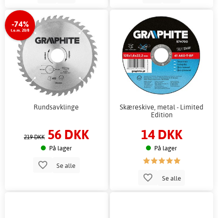
-74%
t.o.m. 20/8
Rundsavklinge
Skæreskive, metal - Limited
Edition
56 DKK
14 DKK
219 DKK
På lager
På lager
Se alle
Se alle