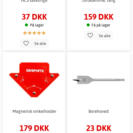
HCS savklinge
Jordklemme, tang
37 DKK
159 DKK
På lager
Få på lager
Se alle
Se alle
Magnetisk vinkelholder
Borehoved
179 DKK
23 DKK