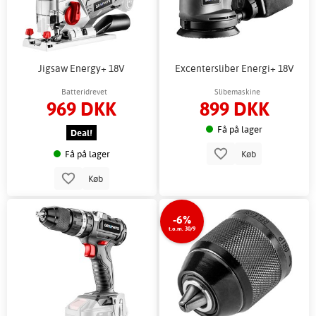
Jigsaw Energy+ 18V
Excentersliber Energi+ 18V
Batteridrevet
Slibemaskine
969 DKK
899 DKK
Få på lager
Deal!
Få på lager
Køb
Køb
-6%
t.o.m. 30/9