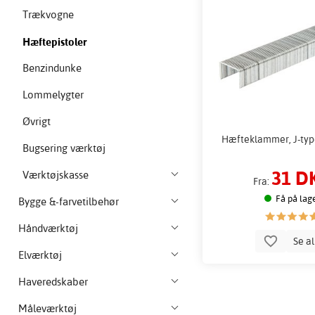
Trækvogne
Hæftepistoler
Benzindunke
Lommelygter
Øvrigt
Hæfteklammer, J-type 
Bugsering værktøj
31 D
Værktøjskasse
Fra:
Få på lag
Bygge &-farvetilbehør
Håndværktøj
Se a
Elværktøj
Haveredskaber
Måleværktøj