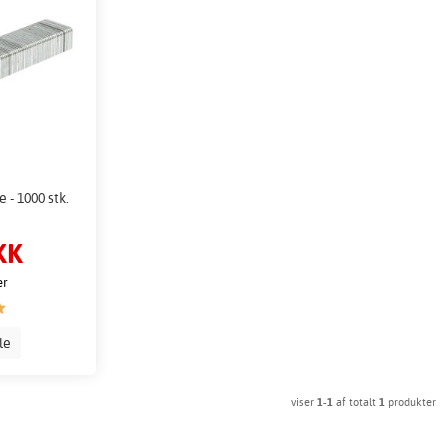
- 1000 stk.
KK
er
lle
viser
1-1
af totalt
1
produkter