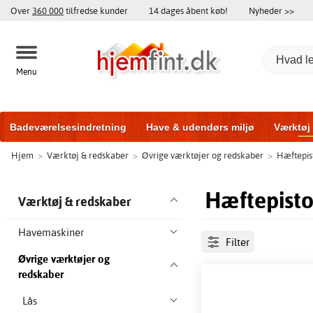
Over
360 000
tilfredse kunder
14 dages åbent køb!
Nyheder >>
Menu
Badeværelsesindretning
Have & udendørs miljø
Værktøj
Hjem
>
Værktøj & redskaber
>
Øvrige værktøjer og redskaber
>
Hæftepis
Træningsudstyr
Yderdøre
Vinduer
Garageporte
Bi
Hæftepisto
Værktøj & redskaber
Havemaskiner
Filter
Øvrige værktøjer og
redskaber
Lås