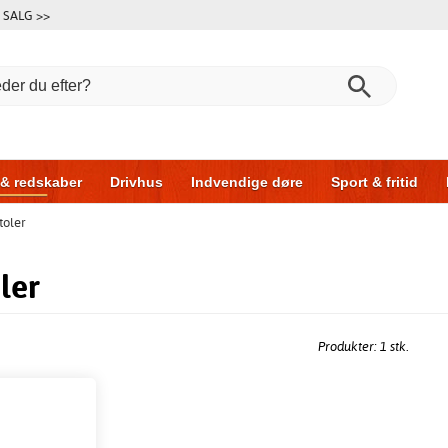
SALG >>
 & redskaber
Drivhus
Indvendige døre
Sport & fritid
toler
l & garage
Hus & byg
Opbevaring
Skydedøre
ler
Produkter: 1 stk.