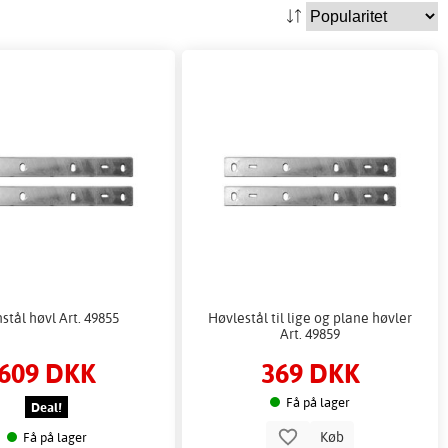
stål høvl Art. 49855
Høvlestål til lige og plane høvler
Art. 49859
609 DKK
369 DKK
Få på lager
Deal!
Køb
Få på lager