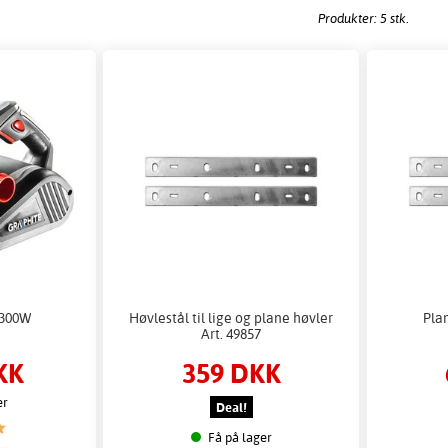
Produkter: 5 stk.
1300W
Høvlestål til lige og plane høvler
Plan
Art. 49857
KK
359 DKK
er
Deal!
Få på lager