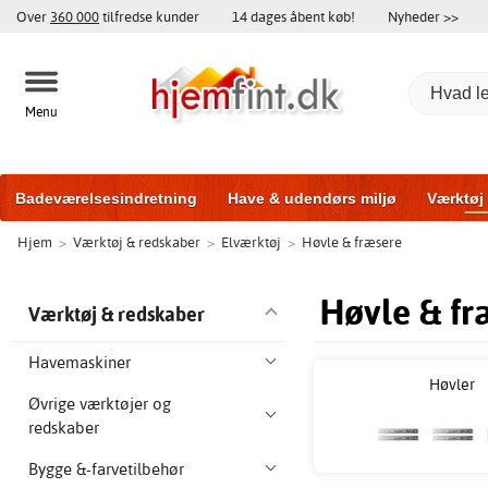
Over
360 000
tilfredse kunder
14 dages åbent køb!
Nyheder >>
Menu
Badeværelsesindretning
Have & udendørs miljø
Værktøj
Hjem
>
Værktøj & redskaber
>
Elværktøj
>
Høvle & fræsere
Træningsudstyr
Yderdøre
Vinduer
Garageporte
Bi
Høvle & fr
Værktøj & redskaber
Havemaskiner
Høvler
Øvrige værktøjer og
redskaber
Bygge &-farvetilbehør