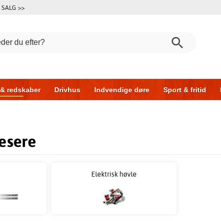
SALG >>
 & redskaber
Drivhus
Indvendige døre
Sport & fritid
l & garage
Hus & byg
Opbevaring
Skydedøre
æsere
Elektrisk høvle