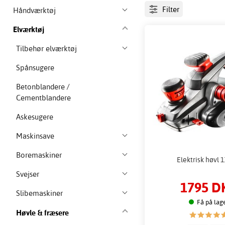
Filter
Håndværktøj
Elværktøj
Tilbehør elværktøj
Spånsugere
Betonblandere /
Cementblandere
Askesugere
Maskinsave
Boremaskiner
Elektrisk høvl 
Svejser
1795 D
Slibemaskiner
Få på lag
Høvle & fræsere