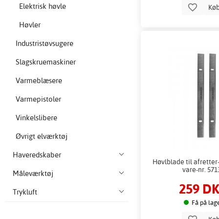
Elektrisk høvle
Kø
Høvler
Industristøvsugere
Slagskruemaskiner
Varmeblæsere
Varmepistoler
Vinkelslibere
Øvrigt elværktøj
Haveredskaber
Høvlblade til afretter
vare-nr. 571
Måleværktøj
259 D
Trykluft
Få på lag