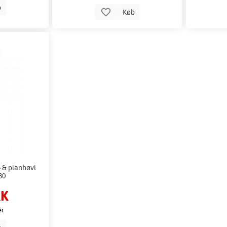
b
Køb
- & planhøvl
30
KK
er