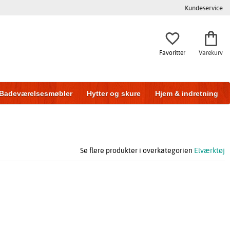
Kundeservice
Favoritter
Varekurv
Badeværelsesmøbler
Hytter og skure
Hjem & indretning
Se flere produkter i overkategorien
Elværktøj