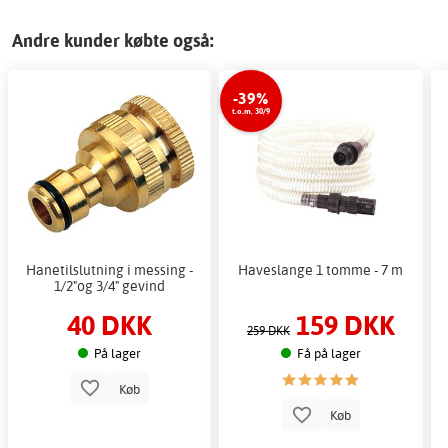
Andre kunder købte også:
-39%
t.o.m. 30/9
Hanetilslutning i messing -
Haveslange 1 tomme - 7 m
1/2"og 3/4" gevind
40 DKK
159 DKK
259 DKK
På lager
Få på lager
Køb
Køb