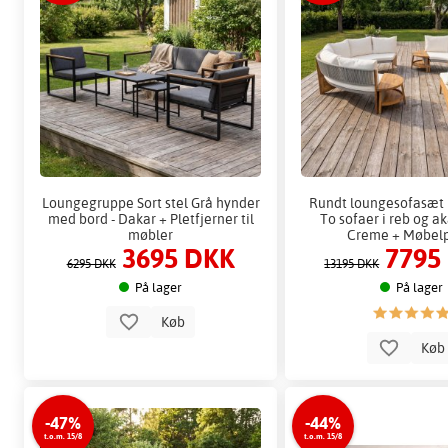
Loungegruppe Sort stel Grå hynder
Rundt loungesofasæt 
med bord - Dakar + Pletfjerner til
To sofaer i reb og ak
møbler
Creme + Møbelp
3695 DKK
7795
6295 DKK
13195 DKK
På lager
På lager
Køb
Kø
-47%
-44%
t.o.m. 15/8
t.o.m. 15/8