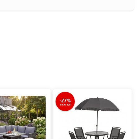
-27%
t.o.m. 9/8