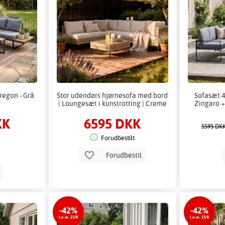
egon - Grå
Stor udendørs hjørnesofa med bord
Sofasæt 4
| Loungesæt i kunstrotting | Creme
Zingaro + 
KK
6595 DKK
5595 DK
Forudbestilt
Forudbestil
b
-42%
-42%
t.o.m. 15/8
t.o.m. 15/8