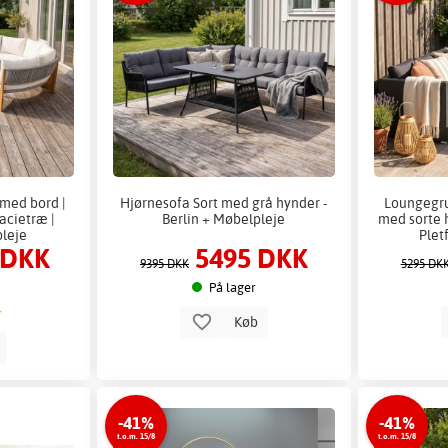
med bord |
Hjørnesofa Sort med grå hynder -
Loungegru
acietræ |
Berlin + Møbelpleje
med sorte 
leje
Plet
 DKK
5495 DKK
9395 DKK
5295 DK
På lager
Køb
b
-41%
-41%
t.o.m. 15/8
t.o.m. 15/8