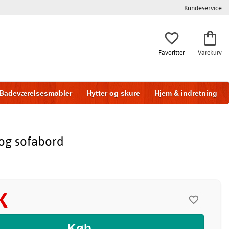
Kundeservice
Favoritter
Varekurv
Badeværelsesmøbler
Hytter og skure
Hjem & indretning
og sofabord
K