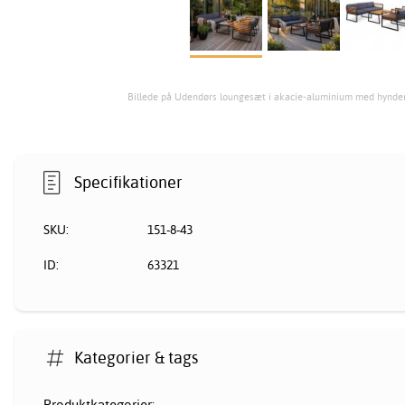
Billede på Udendørs loungesæt i akacie-aluminium med hynde
Specifikationer
SKU:
151-8-43
ID:
63321
Kategorier & tags
Produktkategorier: