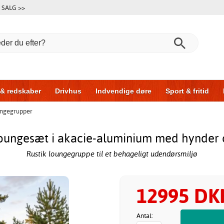
SALG >>
 & redskaber
Drivhus
Indvendige døre
Sport & fritid
ngegrupper
l & garage
Hus & byg
Opbevaring
Skydedøre
oungesæt i akacie-aluminium med hynder 
Rustik loungegruppe til et behageligt udendørsmiljø
12995 DK
Antal: