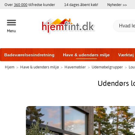
Over
360 000
tilfredse kunder
14 dages åbent køb!
Nyheder >>
Menu
Badeværelsesindretning
Have & udendørs miljø
Værktøj
Hjem
>
Have & udendørs miljø
>
Havemøbler
>
Udemøbelgrupper
>
Lou
Træningsudstyr
Yderdøre
Vinduer
Garageporte
Bi
Udendørs l