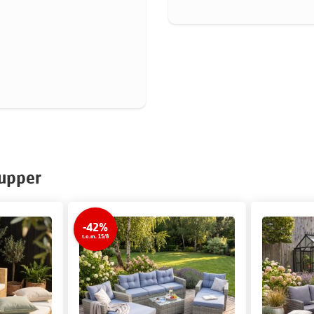
rupper
-42%
t.o.m. 15/8