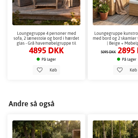
Loungegruppe 4 personer med
Loungegruppe kunstrot
sofa, 2 lænestole og bord i hærdet
med bord og 2 skamler t
glas - Grå havemøbelgruppe til
| Beige + Møbel
4895 DKK
2895
balkon og terrasse
5095 DKK
På lager
På lager
Køb
Kø
Andre så også