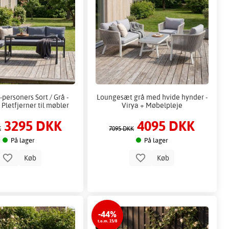
-personers Sort / Grå -
Loungesæt grå med hvide hynder -
Pletfjerner til møbler
Virya + Møbelpleje
3295 DKK
4095 DKK
K
7095 DKK
På lager
På lager
Køb
Køb
-44%
t.o.m. 15/8