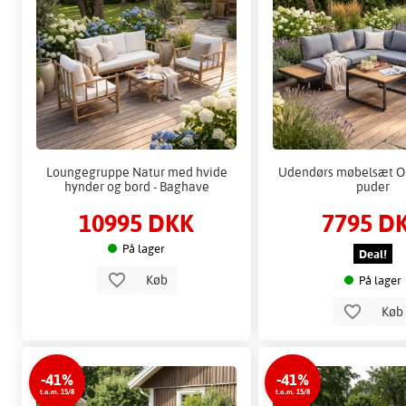
Loungegruppe Natur med hvide
Udendørs møbelsæt Or
hynder og bord - Baghave
puder
10995 DKK
7795 D
På lager
Deal!
Køb
På lager
Kø
-41%
-41%
t.o.m. 15/8
t.o.m. 15/8