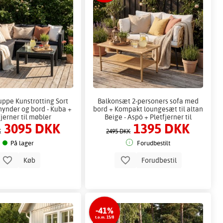
ppe Kunstrotting Sort
Balkonsæt 2-personers sofa med
hynder og bord - Kuba +
bord + Kompakt loungesæt til altan
fjerner til møbler
Beige - Aspö + Pletfjerner til
3095 DKK
1395 DKK
møbler
K
2495 DKK
På lager
Forudbestilt
Køb
Forudbestil
-41%
t.o.m. 15/8