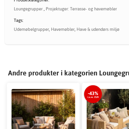
Loungegrupper
,
Projektuger: Terrasse- og havemøbler
Tags:
Udemøbelgrupper
,
Havemøbler
,
Have & udendørs miljø
Andre produkter i kategorien Loungeg
-43%
t.o.m. 15/8