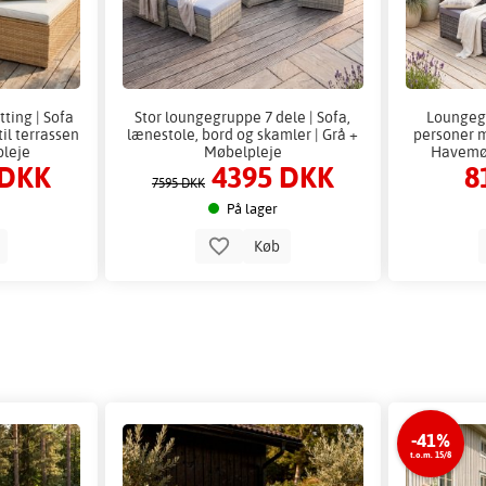
ting | Sofa
Stor loungegruppe 7 dele | Sofa,
Loungegr
il terrassen
lænestole, bord og skamler | Grå +
personer m
pleje
Møbelpleje
Havemø
 DKK
4395 DKK
8
7595 DKK
På lager
b
Køb
-41%
t.o.m. 15/8