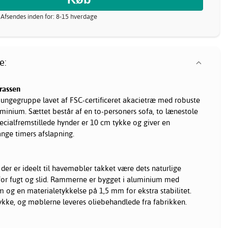
 Afsendes inden for: 8-15 hverdage
e:
rrassen
oungegruppe lavet af FSC-certificeret akacietræ med robuste
luminium. Sættet består af en to-personers sofa, to lænestole
pecialfremstillede hynder er 10 cm tykke og giver en
ange timers afslapning.
der er ideelt til
havemøbler
takket være dets naturlige
or fugt og slid. Rammerne er bygget i aluminium med
og en materialetykkelse på 1,5 mm for ekstra stabilitet.
ke, og møblerne leveres oliebehandlede fra fabrikken.