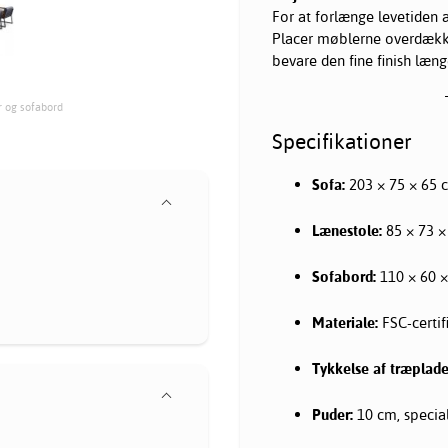
For at forlænge levetiden 
Placer møblerne overdækket
bevare den fine finish læng
r og sofabord
Specifikationer
Sofa:
203 × 75 × 65 
Lænestole:
85 × 73 ×
Sofabord:
110 × 60 
Materiale:
FSC-certif
Tykkelse af træplade
Puder:
10 cm, special