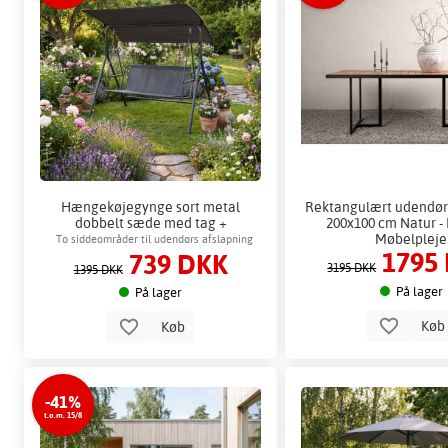
Hængekøjegynge sort metal
Rektangulært udendør
dobbelt sæde med tag +
200x100 cm Natur -
Pletfjerner til møbler
Møbelpleje
To siddeområder til udendørs afslapning
1795
739 DKK
3195 DKK
1395 DKK
På lager
På lager
Kø
Køb
-41%
t.o.m. 15/8