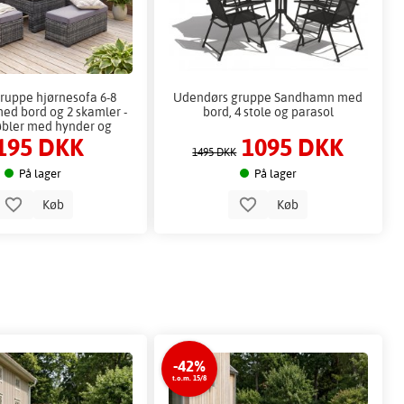
uppe hjørnesofa 6-8
Udendørs gruppe Sandhamn med
ed bord og 2 skamler -
bord, 4 stole og parasol
bler med hynder og
195 DKK
1095 DKK
hærdet glas
1495 DKK
På lager
På lager
Køb
Køb
-42%
t.o.m. 15/8