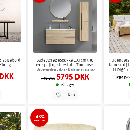
s spisebord
Badeværelsespakke 100 cm træ
Udendørs 
 Khung +
med spejl og sideskab - Toulouse +
lænestol | 
2.00 x Badeværelse krog
| Beige +
Badeværelsespakke - Badeværelsesskab,
 DKK
5795 DKK
kommode & spejl
6595 DK
9795 DKK
På lager
b
Køb
-43%
t.o.m. 15/8