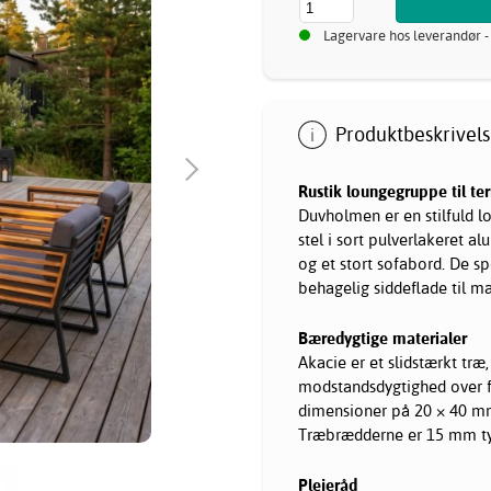
Lagervare hos leverandør -
Produktbeskrivels
Rustik loungegruppe til te
Duvholmen er en stilfuld l
stel i sort pulverlakeret a
og et stort sofabord. De s
behagelig siddeflade til m
Bæredygtige materialer
Akacie er et slidstærkt træ, 
modstandsdygtighed over f
dimensioner på 20 × 40 mm 
Træbrædderne er 15 mm tyk
Plejeråd