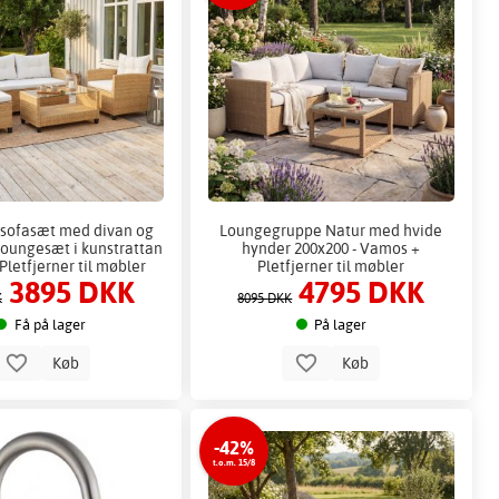
sofasæt med divan og
Loungegruppe Natur med hvide
Loungesæt i kunstrattan
hynder 200x200 - Vamos +
 Pletfjerner til møbler
Pletfjerner til møbler
3895 DKK
4795 DKK
K
8095 DKK
Få på lager
På lager
Køb
Køb
-42%
t.o.m. 15/8