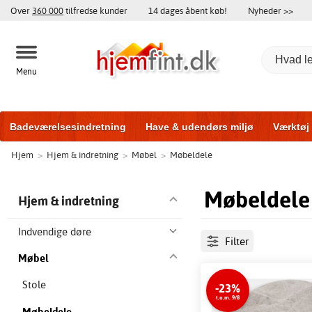
Over
360 000
tilfredse kunder
14 dages åbent køb!
Nyheder >>
Menu
Badeværelsesindretning
Have & udendørs miljø
Værktøj
Hjem
>
Hjem & indretning
>
Møbel
>
Møbeldele
Træningsudstyr
Yderdøre
Vinduer
Garageporte
Bi
Møbeldele
Hjem & indretning
Indvendige døre
Filter
Møbel
Stole
-23%
t.o.m. 9/8
Møbeldele