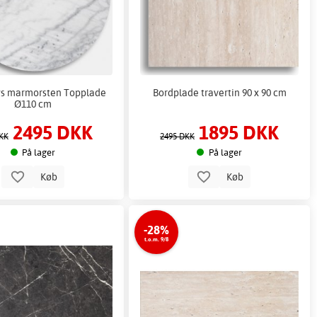
ys marmorsten Topplade
Bordplade travertin 90 x 90 cm
Ø110 cm
2495 DKK
1895 DKK
KK
2495 DKK
På lager
På lager
Køb
Køb
-28%
t.o.m. 9/8