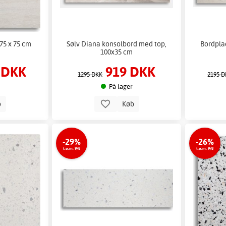
75 x 75 cm
Sølv Diana konsolbord med top,
Bordplad
100x35 cm
 DKK
919 DKK
1295 DKK
2195 D
På lager
b
Køb
-29%
-26%
t.o.m. 9/8
t.o.m. 9/8