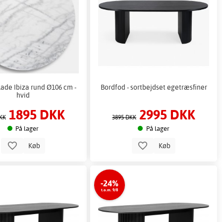
de Ibiza rund Ø106 cm -
Bordfod - sortbejdset egetræsfiner
hvid
1895 DKK
2995 DKK
KK
3895 DKK
På lager
På lager
Køb
Køb
-24%
t.o.m. 9/8