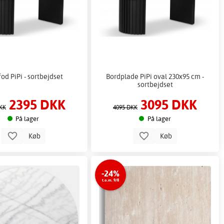
od PiPi - sortbejdset
Bordplade PiPi oval 230x95 cm -
sortbejdset
2395 DKK
3095 DKK
KK
4095 DKK
På lager
På lager
Køb
Køb
-24%
t.o.m. 9/8