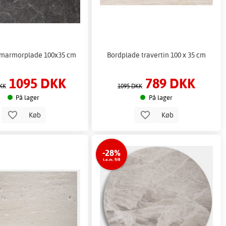
 marmorplade 100x35 cm
Bordplade travertin 100 x 35 cm
1095 DKK
789 DKK
KK
1095 DKK
På lager
På lager
Køb
Køb
-28%
t.o.m. 9/8