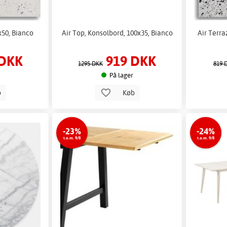
x50, Bianco
Air Top, Konsolbord, 100x35, Bianco
Air Terra
 DKK
919 DKK
1295 DKK
819 
På lager
b
Køb
-23%
-24%
t.o.m. 9/8
t.o.m. 9/8