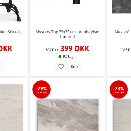
lær Sokkel,
Mystery Top 75x75 cm, brunbejdset
Alex grå
træprint
DKK
399 DKK
539 DKK
1395 D
På lager
b
Køb
-29%
-23%
t.o.m. 9/8
t.o.m. 9/8