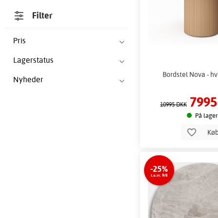
Filter
Pris
Lagerstatus
Bordstel Nova - hv
Nyheder
7995
10995 DKK
På lager
Kø
-25%
t.o.m. 9/8