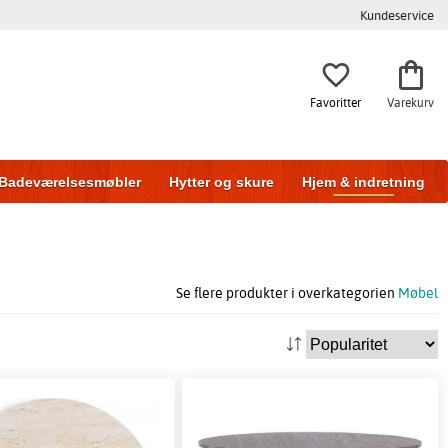
Kundeservice
Favoritter
Varekurv
Badeværelsesmøbler
Hytter og skure
Hjem & indretning
Se flere produkter i overkategorien
Møbel