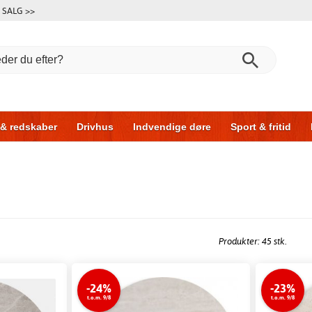
SALG >>
 & redskaber
Drivhus
Indvendige døre
Sport & fritid
l & garage
Hus & byg
Opbevaring
Skydedøre
Produkter: 45 stk.
-24%
-23%
t.o.m. 9/8
t.o.m. 9/8