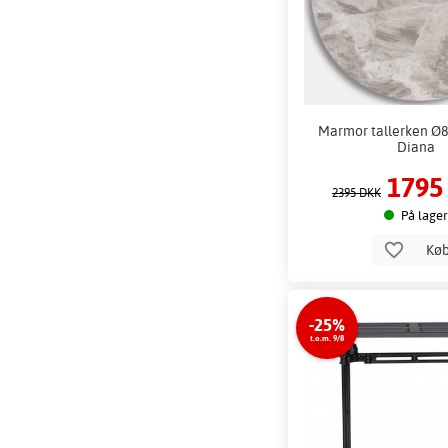
Marmor tallerken Ø8
Diana
1795
2395 DKK
På lager
Kø
-25%
t.o.m. 9/8