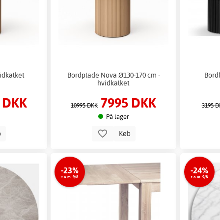
idkalket
Bordplade Nova Ø130-170 cm -
Bordf
hvidkalket
 DKK
7995 DKK
10995 DKK
3195 D
På lager
b
Køb
-23%
-24%
t.o.m. 9/8
t.o.m. 9/8