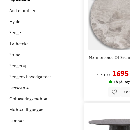
Andre møbler
Hylder
Senge
TV-bænke
Sofaer
Marmorplade Ø105 cm 
Sengetøj
1695
2195 DKK
Sengens hovedgærder
Få på lag
Lænestole
Kø
Opbevaringsmøbler
Møbler til gangen
Lamper