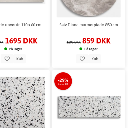
e travertin 110 x 60 cm
Sølv Diana marmorplade Ø50 cm
1695 DKK
859 DKK
KK
1195 DKK
På lager
På lager
Køb
Køb
-29%
t.o.m. 9/8