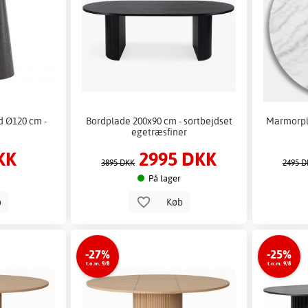
d Ø120 cm -
Bordplade 200x90 cm - sortbejdset
Marmorpla
egetræsfiner
KK
2995 DKK
3895 DKK
2495 D
På lager
b
Køb
-27%
-25%
t.o.m. 9/8
t.o.m. 9/8