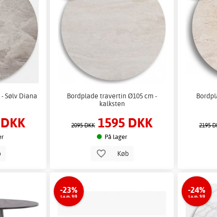
- Sølv Diana
Bordplade travertin Ø105 cm -
Bordpl
kalksten
 DKK
1595 DKK
2095 DKK
2195 D
er
På lager
b
Køb
-23%
-24%
t.o.m. 9/8
t.o.m. 9/8