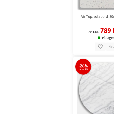
Air Top, sofabord, 50
789
1095 DKK
På lager
Kø
-26%
t.o.m. 9/8