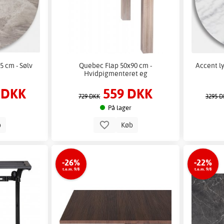
5 cm - Sølv
Quebec Flap 50x90 cm -
Accent l
Hvidpigmenteret eg
 DKK
559 DKK
729 DKK
3295 D
På lager
b
Køb
-26%
-22%
t.o.m. 9/8
t.o.m. 9/8