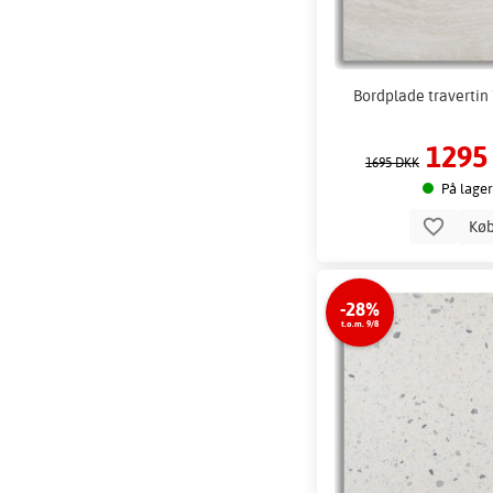
Bordplade travertin 
1295
1695 DKK
På lager
Kø
-28%
t.o.m. 9/8