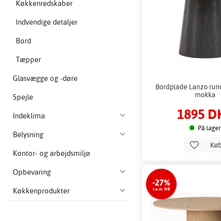
Køkkenredskaber
Indvendige detaljer
Bord
Tæpper
Glasvægge og -døre
Bordplade Lanzo run
mokka
Spejle
1895 D
Indeklima
På lager
Belysning
Kø
Kontor- og arbejdsmiljø
Opbevaring
-27%
Køkkenprodukter
t.o.m. 9/8