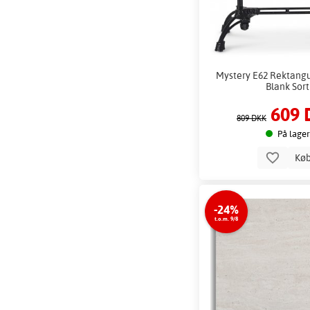
Mystery E62 Rektangu
Blank Sort
609 
809 DKK
På lager
Kø
-24%
t.o.m. 9/8