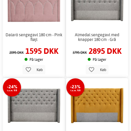
Dalarö sengegavl 180 cm - Pink
Almedal sengegavl med
fløjl
knapper 180 cm - Grå
1595 DKK
2895 DKK
2095 DKK
3795 DKK
På lager
På lager
Køb
Køb
-24%
-23%
t.o.m. 9/8
t.o.m. 9/8