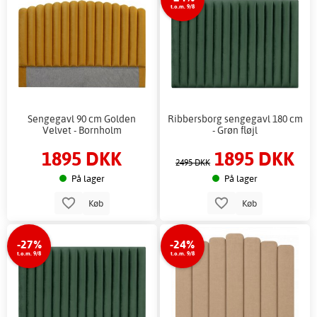
t.o.m. 9/8
Sengegavl 90 cm Golden
Ribbersborg sengegavl 180 cm
Velvet - Bornholm
- Grøn fløjl
1895 DKK
1895 DKK
2495 DKK
På lager
På lager
Køb
Køb
-27%
-24%
t.o.m. 9/8
t.o.m. 9/8