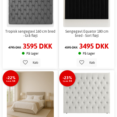
Tropisk sengegavl 160 cm bred
Sengegavl Equator 180 cm
- Grå fløjl
bred - Sort fløjl
3595 DKK
3495 DKK
4795 DKK
4595 DKK
På lager
På lager
Køb
Køb
-22%
-23%
t.o.m. 9/8
t.o.m. 9/8