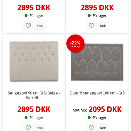
2895 DKK
2895 DKK
På lager
På lager
Køb
Køb
-22%
t.o.m. 9/8
Sengegavl 90 cm Grå/Beige -
Dalarö sengegavl 180 cm - Grå
Bruxelles
2895 DKK
2095 DKK
2695 DKK
På lager
På lager
Køb
Køb