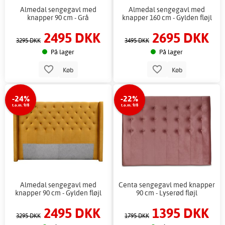
Almedal sengegavl med
Almedal sengegavl med
knapper 90 cm - Grå
knapper 160 cm - Gylden fløjl
2495 DKK
2695 DKK
3295 DKK
3495 DKK
På lager
På lager
Køb
Køb
-24%
-22%
t.o.m. 9/8
t.o.m. 9/8
Almedal sengegavl med
Centa sengegavl med knapper
knapper 90 cm - Gylden fløjl
90 cm - Lyserød fløjl
2495 DKK
1395 DKK
3295 DKK
1795 DKK