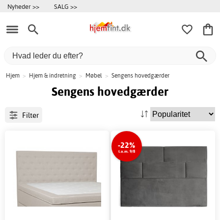
Nyheder >>
SALG >>
Hjem
>
Hjem & indretning
>
Møbel
>
Sengens hovedgærder
Sengens hovedgærder
Filter
-22%
t.o.m. 9/8