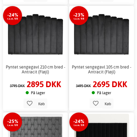
-24%
-23%
t.o.m. 9/8
t.o.m. 9/8
Pyntet sengegavl 210 cm bred -
Pyntet sengegavl 105 cm bred -
Antracit (Fløjl)
Antracit (Fløjl)
2895 DKK
2695 DKK
3795 DKK
3495 DKK
På lager
På lager
Køb
Køb
-25%
-24%
t.o.m. 9/8
t.o.m. 9/8