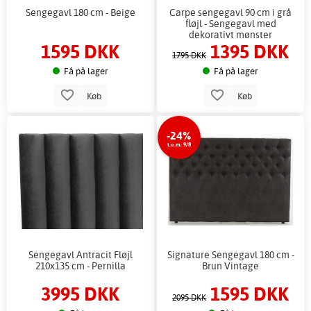
Sengegavl 180 cm - Beige
Carpe sengegavl 90 cm i grå
fløjl - Sengegavl med
dekorativt mønster
1595 DKK
1395 DKK
1795 DKK
Få på lager
Få på lager
Køb
Køb
-24%
t.o.m. 9/8
Sengegavl Antracit Fløjl
Signature Sengegavl 180 cm -
210x135 cm - Pernilla
Brun Vintage
3995 DKK
1595 DKK
2095 DKK