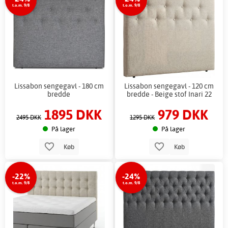
t.o.m. 9/8
t.o.m. 9/8
Lissabon sengegavl - 180 cm
Lissabon sengegavl - 120 cm
bredde
bredde - Beige stof Inari 22
1895 DKK
979 DKK
2495 DKK
1295 DKK
På lager
På lager
Køb
Køb
-22%
-24%
t.o.m. 9/8
t.o.m. 9/8