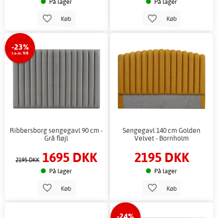
På lager
På lager
Køb
Køb
-23%
t.o.m. 9/8
Ribbersborg sengegavl 90 cm -
Sengegavl 140 cm Golden
Grå fløjl
Velvet - Bornholm
1695 DKK
2195 DKK
2195 DKK
På lager
På lager
Køb
Køb
-24%