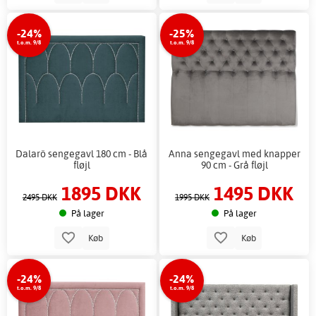
-24%
-25%
t.o.m. 9/8
t.o.m. 9/8
Dalarö sengegavl 180 cm - Blå
Anna sengegavl med knapper
fløjl
90 cm - Grå fløjl
1895 DKK
1495 DKK
2495 DKK
1995 DKK
På lager
På lager
Køb
Køb
-24%
-24%
t.o.m. 9/8
t.o.m. 9/8