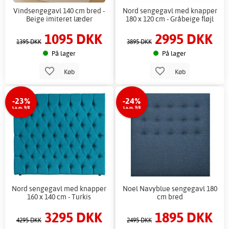
Vindsengegavl 140 cm bred -
Nord sengegavl med knapper
Beige imiteret læder
180 x 120 cm - Gråbeige fløjl
1095 DKK
2995 DKK
1395 DKK
3895 DKK
På lager
På lager
Køb
Køb
-23%
-24%
t.o.m. 9/8
t.o.m. 9/8
Nord sengegavl med knapper
Noel Navyblue sengegavl 180
160 x 140 cm - Turkis
cm bred
3295 DKK
1895 DKK
4295 DKK
2495 DKK