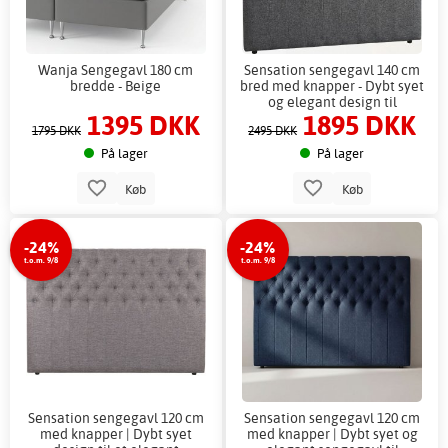
Wanja Sengegavl 180 cm
Sensation sengegavl 140 cm
bredde - Beige
bred med knapper - Dybt syet
og elegant design til
1395 DKK
1895 DKK
soveværelser
1795 DKK
2495 DKK
På lager
På lager
Køb
Køb
-24%
-24%
t.o.m. 9/8
t.o.m. 9/8
Sensation sengegavl 120 cm
Sensation sengegavl 120 cm
med knapper | Dybt syet
med knapper | Dybt syet og