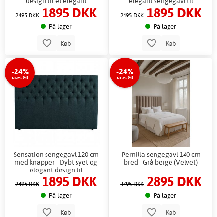
design til et elegant
elegant sengegavl til
1895 DKK
1895 DKK
soveværelse
soveværelset
2495 DKK
2495 DKK
På lager
På lager
Køb
Køb
-24%
-24%
t.o.m. 9/8
t.o.m. 9/8
Sensation sengegavl 120 cm
Pernilla sengegavl 140 cm
med knapper - Dybt syet og
bred - Grå beige (Velvet)
elegant design til
1895 DKK
2895 DKK
soveværelser
2495 DKK
3795 DKK
På lager
På lager
Køb
Køb