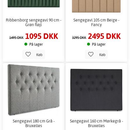
Ribbersborg sengegavl 90 cm -
Sengegavl 105 cm Beige -
Grøn fløjl
Fancy
1095 DKK
2495 DKK
1495 DKK
3295 DKK
På lager
På lager
Køb
Køb
Sengegavl 180 cm Grå -
Sengegavl 160 cm Mørkegrå -
Bruxelles
Bruxelles