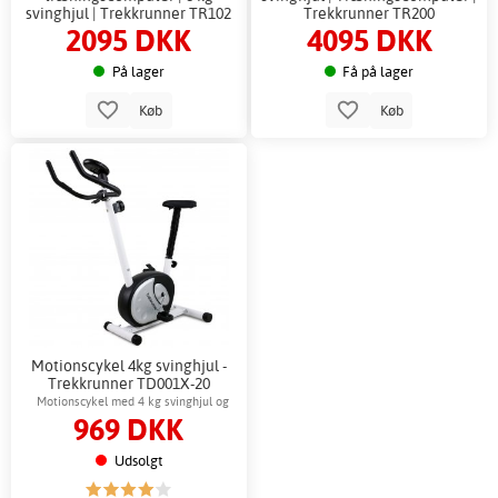
svinghjul | Trekkrunner TR102
Trekkrunner TR200
2095 DKK
4095 DKK
På lager
Få på lager
Køb
Køb
Motionscykel 4kg svinghjul -
Trekkrunner TD001X-20
Motionscykel med 4 kg svinghjul og
969 DKK
pulsmåler
Udsolgt