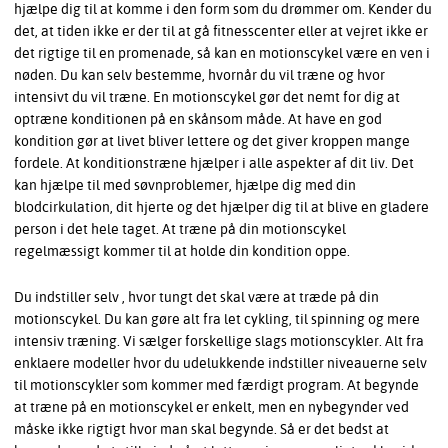
hjælpe dig til at komme i den form som du drømmer om. Kender du
det, at tiden ikke er der til at gå fitnesscenter eller at vejret ikke er
det rigtige til en promenade, så kan en motionscykel være en ven i
nøden. Du kan selv bestemme, hvornår du vil træne og hvor
intensivt du vil træne. En motionscykel gør det nemt for dig at
optræne konditionen på en skånsom måde. At have en god
kondition gør at livet bliver lettere og det giver kroppen mange
fordele. At konditionstræne hjælper i alle aspekter af dit liv. Det
kan hjælpe til med søvnproblemer, hjælpe dig med din
blodcirkulation, dit hjerte og det hjælper dig til at blive en gladere
person i det hele taget. At træne på din motionscykel
regelmæssigt kommer til at holde din kondition oppe.
Du indstiller selv , hvor tungt det skal være at træde på din
motionscykel. Du kan gøre alt fra let cykling, til spinning og mere
intensiv træning. Vi sælger forskellige slags motionscykler. Alt fra
enklaere modeller hvor du udelukkende indstiller niveauerne selv
til motionscykler som kommer med færdigt program. At begynde
at træne på en motionscykel er enkelt, men en nybegynder ved
måske ikke rigtigt hvor man skal begynde. Så er det bedst at