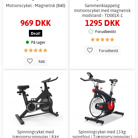
Motionscykel - Magnetisk (B40)
Sammenklappelig
motionscykel med magnetisk
modstand - TD001X-1
969 DKK
1295 DKK
Forudbestilt
Deal!
På lager
Forudbestil
Køb
Spinningcykel med
Spinningcykel med 13 kg
træningscomputer | 8 kg
svinghjul | Træningscomputer |