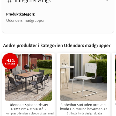
Kategorier & tags
Produktkategori:
Udendørs madgrupper
Andre produkter i kategorien Udendørs madgrupper
-43%
t.o.m. 15/8
Udendørs spisebordssæt
Stabelbar stol uden armlæn,
160x90cm 6 stole stål -
hvide Holmsund havemøbler
Zanzibar + Møbelpleje
Komplet udendørs spisebordssæt med
Stilfuldt hvidt design til alle