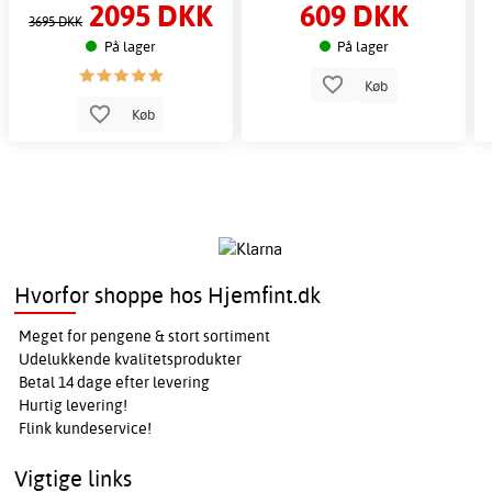
2095 DKK
609 DKK
6 stole
udendørsmiljøer
3695 DKK
På lager
På lager
Køb
Køb
Hvorfor shoppe hos Hjemfint.dk
Meget for pengene & stort sortiment
Udelukkende kvalitetsprodukter
Betal 14 dage efter levering
Hurtig levering!
Flink kundeservice!
Vigtige links