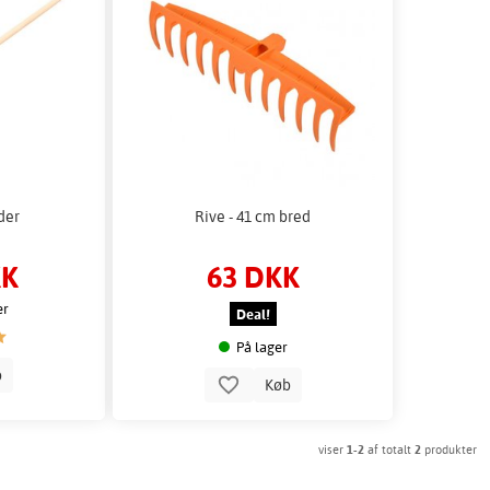
der
Rive - 41 cm bred
KK
63 DKK
er
Deal!
På lager
b
Køb
viser
1-2
af totalt
2
produkter