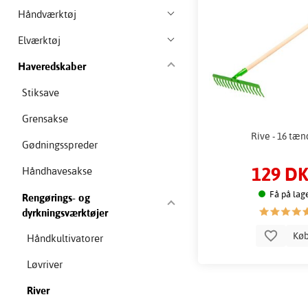
Håndværktøj
Elværktøj
Haveredskaber
Stiksave
Grensakse
Rive - 16 tæn
Gødningsspreder
129 D
Håndhavesakse
Få på lag
Rengørings- og
dyrkningsværktøjer
Kø
Håndkultivatorer
Løvriver
River