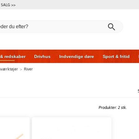
SALG >>
 & redskaber
Drivhus
Indvendige døre
Sport & fritid
sværktøjer
>
River
l & garage
Hus & byg
Opbevaring
Skydedøre
Produkter: 2 stk.