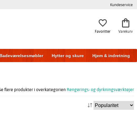
Kundeservice
Favoritter
Varekurv
Badeværelsesmøbler
Hytter og skure
Hjem & indretning
Se flere produkter i overkategorien
Rengørings- og dyrkningsværktøjer