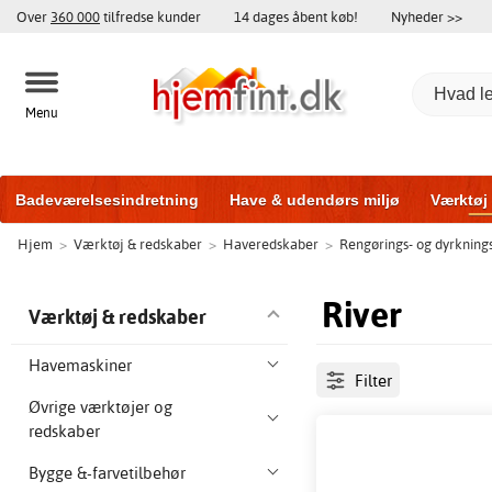
Over
360 000
tilfredse kunder
14 dages åbent køb!
Nyheder >>
Menu
Badeværelsesindretning
Have & udendørs miljø
Værktøj
Hjem
>
Værktøj & redskaber
>
Haveredskaber
>
Rengørings- og dyrkning
Træningsudstyr
Yderdøre
Vinduer
Garageporte
Bi
River
Værktøj & redskaber
Havemaskiner
Filter
Øvrige værktøjer og
redskaber
Bygge &-farvetilbehør