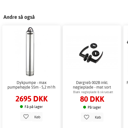
Andre så også
Dykpumpe - max
Dørgreb 002B inkl.
pumpehøjde 55m - 5,2 m³/h
nøgleplade - mat sort
Blæk nøgleplade & skruesæt
2695 DKK
80 DKK
Få på lager
På lager
Køb
Køb