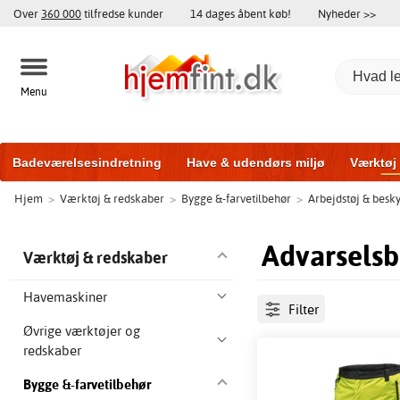
Over
360 000
tilfredse kunder
14 dages åbent køb!
Nyheder >>
Menu
Badeværelsesindretning
Have & udendørs miljø
Værktøj
Hjem
>
Værktøj & redskaber
>
Bygge &-farvetilbehør
>
Arbejdstøj & besky
Træningsudstyr
Yderdøre
Vinduer
Garageporte
Bi
Advarselsb
Værktøj & redskaber
Havemaskiner
Filter
Øvrige værktøjer og
redskaber
Bygge &-farvetilbehør