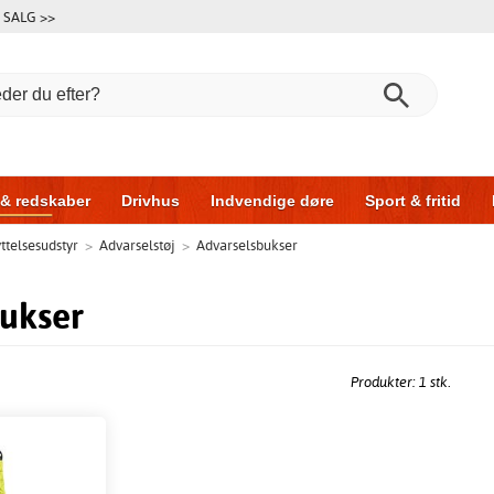
SALG >>
 & redskaber
Drivhus
Indvendige døre
Sport & fritid
ttelsesudstyr
>
Advarselstøj
>
Advarselsbukser
l & garage
Hus & byg
Opbevaring
Skydedøre
ukser
Produkter: 1 stk.