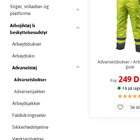
Stiger, stilladser og
platforme
Arbejdstøj &
beskyttelsesudstyr
Arbejdsbukser
Arbejdssko
Advarselsbukser / Ar
gule
Advarselstøj
249 
Advarselsbukser
Fra:
Få på lag
Advarselsjakker
Arbejdsjakker
Se a
Faldsikringsseler
Sikkerhedshjelme
Værktøjsbælter