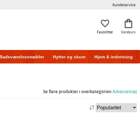
Kundeservice
Favoritter
Varekurv
Badeværelsesmøbler
Hytter og skure
Hjem & indretning
Se flere produkter i overkategorien
Advarselstøj