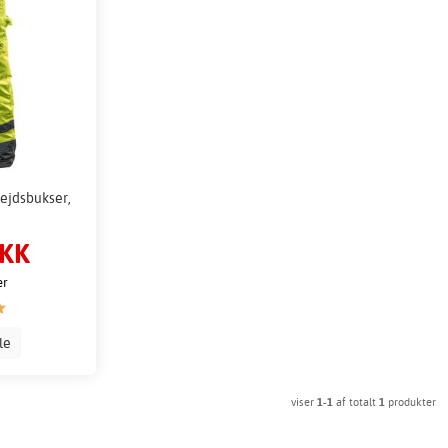
bejdsbukser,
DKK
er
lle
viser
1-1
af totalt
1
produkter