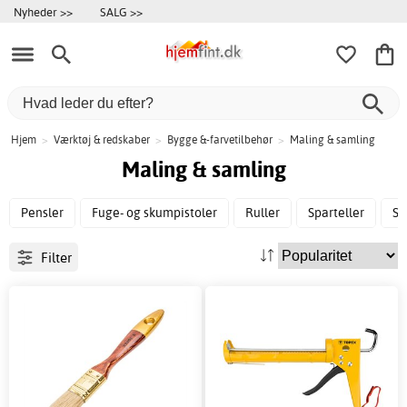
Nyheder >>
SALG >>
Hjem
>
Værktøj & redskaber
>
Bygge &-farvetilbehør
>
Maling & samling
Maling & samling
Pensler
Fuge- og skumpistoler
Ruller
Sparteller
St
Filter