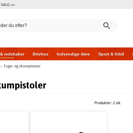
SALG >>
 & redskaber
Drivhus
Indvendige døre
Sport & fritid
>
Fuge- og skumpistoler
l & garage
Hus & byg
Opbevaring
Skydedøre
kumpistoler
Produkter: 2 stk.