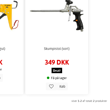
gul)
Skumpistol (sort)
K
349 DKK
er
Deal!
b
Få på lager
Køb
viser
1-2
af totalt
2
produkter