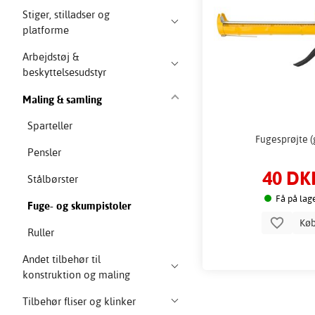
Stiger, stilladser og
platforme
Arbejdstøj &
beskyttelsesudstyr
Maling & samling
Sparteller
Fugesprøjte (
Pensler
40 DK
Stålbørster
Få på lag
Fuge- og skumpistoler
Kø
Ruller
Andet tilbehør til
konstruktion og maling
Tilbehør fliser og klinker