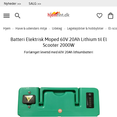
Nyheder >>
SALG >>
Hjem
>
Have & udendørs miljø
>
Udeleg
>
Legetøjsbiler & hobbybiler
>
El-sco
Batteri Elektrisk Moped 60V 20Ah Lithium til El
Scooter 2000W
Forlænget levetid med 60V 20Ah lithiumbatteri