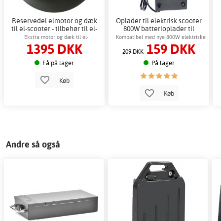
Reservedel elmotor og dæk
Oplader til elektrisk scooter
til el-scooter - tilbehør til el-
800W batterioplader til
knallert
elektrisk scooter
Ekstra motor og dæk til el-
Kompatibel med nye 800W elektriske
1395 DKK
159 DKK
scootermodellerne 49985, 56171
løbehjul fra Gardeney
209 DKK
Få på lager
På lager
Køb
Køb
Andre så også