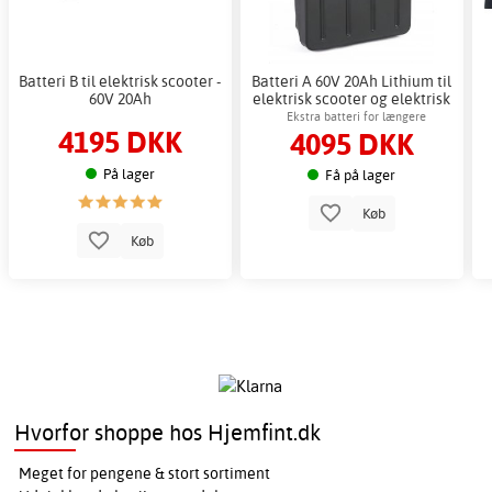
Batteri B til elektrisk scooter -
Batteri A 60V 20Ah Lithium til
60V 20Ah
elektrisk scooter og elektrisk
knallert
Ekstra batteri for længere
4195 DKK
4095 DKK
kilometertal og fleksibilitet
På lager
Få på lager
Køb
Køb
Hvorfor shoppe hos Hjemfint.dk
Meget for pengene & stort sortiment