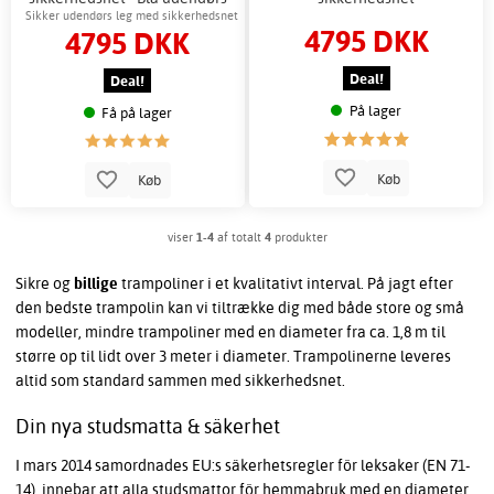
leg
Sikker udendørs leg med sikkerhedsnet
4795 DKK
4795 DKK
og robust ramme
Deal!
Deal!
På lager
Få på lager
Køb
Køb
viser
1-4
af totalt
4
produkter
Sikre og
billige
trampoliner i et kvalitativt interval. På jagt efter
den bedste trampolin kan vi tiltrække dig med både store og små
modeller, mindre trampoliner med en diameter fra ca. 1,8 m til
større op til lidt over 3 meter i diameter. Trampolinerne leveres
altid som standard sammen med sikkerhedsnet.
Din nya studsmatta & säkerhet
I mars 2014 samordnades EU:s säkerhetsregler för leksaker (EN 71-
14), innebar att alla studsmattor för hemmabruk med en diameter