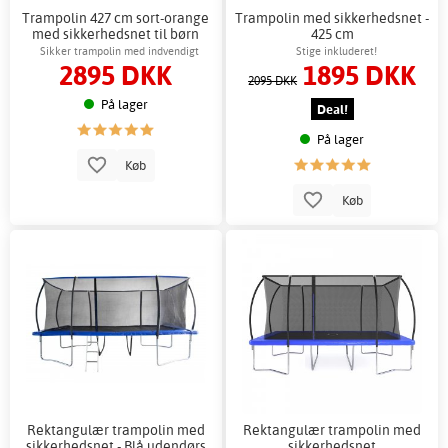
Trampolin 427 cm sort-orange
Trampolin med sikkerhedsnet -
med sikkerhedsnet til børn
425 cm
Sikker trampolin med indvendigt
Stige inkluderet!
2895 DKK
1895 DKK
sikkerhedsnet
2095 DKK
På lager
Deal!
På lager
Køb
Køb
Rektangulær trampolin med
Rektangulær trampolin med
sikkerhedsnet - Blå udendørs
sikkerhedsnet