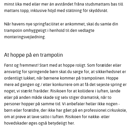
minst lika med eller mer än avståndet fråna studsmattans bas till
mattans topp, inklusive höjd med ställning för skyddsnät.
Når havens nye springfacilitet er ankommet, skal du samle din
trampolin omhyggeligt i henhold til den vedlagte
monteringsvejledning.
At hoppe på en trampolin
Først og fremmest! Start med at hoppe roligt. Som forælder eller
ansvarlig for springende børn skal du sørge for, at sikkerhedsnet er
ordentligt lukket, når børnene kommer på trampolinen. Hoppe
mere ad gangen og / eller konkurrere om at få det sejeste spring er
noget, vi stærkt fraråder. Risikoen for at kollidere i luften, lande
eller på anden måde skade sig selv stiger dramatisk, når to
personer hopper på samme tid. Vi anbefaler heller ikke nogen -
børn eller forældre, der ikke har gået på en professionel cirkuskole,
om at prøve at lave salto i luften. Risikoen for nakke- eller
hovedskader øges også betydeligt her.