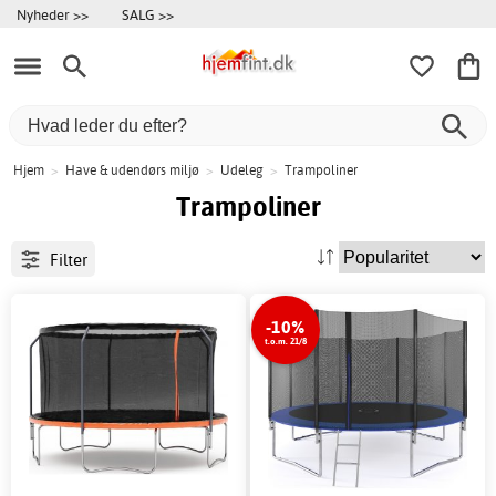
Nyheder >>
SALG >>
Hjem
>
Have & udendørs miljø
>
Udeleg
>
Trampoliner
Trampoliner
Filter
-10%
t.o.m. 21/8