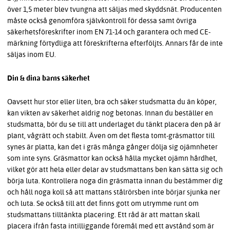
över 1,5 meter blev tvungna att säljas med skyddsnät. Producenten
måste också genomföra självkontroll för dessa samt övriga
säkerhetsföreskrifter inom EN 71-14 och garantera och med CE-
märkning förtydliga att föreskrifterna efterföljts. Annars får de inte
säljas inom EU.
Din & dina barns säkerhet
Oavsett hur stor eller liten, bra och säker studsmatta du än köper,
kan vikten av säkerhet aldrig nog betonas. Innan du beställer en
studsmatta, bör du se till att underlaget du tänkt placera den på är
plant, vågrätt och stabilt. Även om det flesta tomt-gräsmattor till
synes är platta, kan det i gräs många gånger dölja sig ojämnheter
som inte syns. Gräsmattor kan också hålla mycket ojämn hårdhet,
vilket gör att hela eller delar av studsmattans ben kan sätta sig och
börja luta. Kontrollera noga din gräsmatta innan du bestämmer dig
och håll noga koll så att mattans stålrörsben inte börjar sjunka ner
och luta. Se också till att det finns gott om utrymme runt om
studsmattans tilltänkta placering. Ett råd är att mattan skall
placera ifrån fasta intilliggande föremål med ett avstånd som är