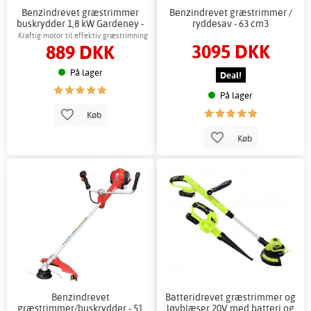
Benzindrevet græstrimmer
Benzindrevet græstrimmer /
buskrydder 1,8 kW Gardeney -
ryddesav - 63 cm3
2-taktsmotor
Kraftig motor til effektiv græstrimning
3095 DKK
889 DKK
På lager
Deal!
På lager
Køb
Køb
Benzindrevet
Batteridrevet græstrimmer og
græstrimmer/buskrydder - 51
løvblæser 20V med batteri og