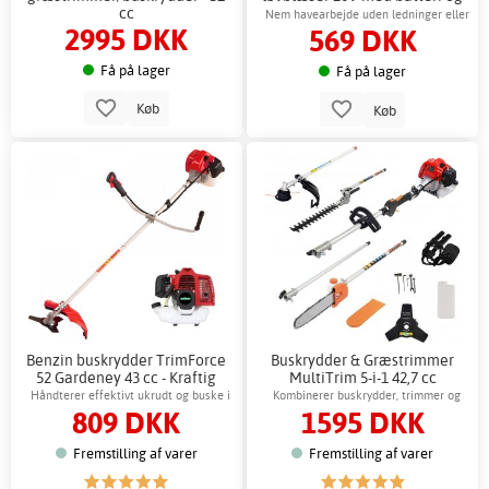
cc
oplader
Nem havearbejde uden ledninger eller
2995 DKK
569 DKK
benzin
Få på lager
Få på lager
Køb
Køb
Benzin buskrydder TrimForce
Buskrydder & Græstrimmer
52 Gardeney 43 cc - Kraftig
MultiTrim 5-i-1 42,7 cc
græstrimmer
Gardeney Benzin
Håndterer effektivt ukrudt og buske i
Kombinerer buskrydder, trimmer og
809 DKK
1595 DKK
vanskeligt terræn
hækkeklipper i ét værktøj
Fremstilling af varer
Fremstilling af varer