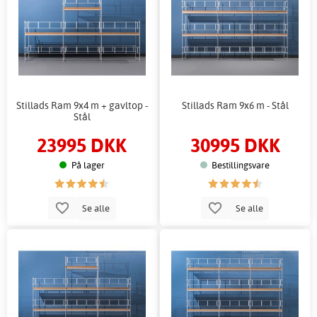
Stillads Ram 9x4 m + gavltop -
Stillads Ram 9x6 m - Stål
Stål
23995 DKK
30995 DKK
På lager
Bestillingsvare
Se alle
Se alle