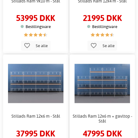
Stillads Ram 9x10 m - Stål
Stillads Ram 12x4 m - Stål
53995 DKK
21995 DKK
Bestillingsvare
Bestillingsvare
Se alle
Se alle
Stillads Ram 12x6 m - Stål
Stillads Ram 12x6 m + gavltop -
Stål
37995 DKK
47995 DKK