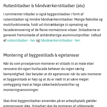
Rullestilladser & håndværkerstilladser (alu)
I sortimentet tilbyder vi også byggestilladser i form af
rullestilladser og mindre håndværkerstilladser. Mange fleksible og
multifunktionelle, fuldt ud tilstrækkelige til opmaling og
facaderenovering af de fleste normalstore villaer. Stilladserne er
generelt fremstillede af lethåndterlige aluminiumprofiler. Udbud
af
rullestilladser - her
og
håndværkerstilladser - her
.
Montering af byggestillads & egetansvar
Når du som privatperson monterer et stillads til at male eller
renovere din egen husfacade behøver du ingen særlig
bemyndighed. Det betyder at dit egetansvar når du selv monterer
et byggestillads er højt og at du er nødt til at være meget
omhyggelig med at følge sikkerhedsforeskrifter og
monteringsanvisninger.
Skal dine byggestilladser anvendes på en arbejdsplads gælder
egetansvaret ikke. Stilladset skal da monteres af uddannede