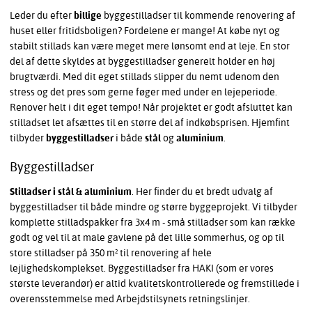
Leder du efter
billige
byggestilladser til kommende renovering af
huset eller fritidsboligen? Fordelene er mange! At købe nyt og
stabilt stillads kan være meget mere lønsomt end at leje. En stor
del af dette skyldes at byggestilladser generelt holder en høj
brugtværdi. Med dit eget stillads slipper du nemt udenom den
stress og det pres som gerne føger med under en lejeperiode.
Renover helt i dit eget tempo! Når projektet er godt afsluttet kan
stilladset let afsættes til en større del af indkøbsprisen. Hjemfint
tilbyder
byggestilladser
i både
stål
og
aluminium
.
Byggestilladser
Stilladser i stål & aluminium
. Her finder du et bredt udvalg af
byggestilladser til både mindre og større byggeprojekt. Vi tilbyder
komplette stilladspakker fra 3x4 m - små stilladser som kan række
godt og vel til at male gavlene på det lille sommerhus, og op til
store stilladser på 350 m² til renovering af hele
lejlighedskomplekset. Byggestilladser fra HAKI (som er vores
største leverandør) er altid kvalitetskontrollerede og fremstillede i
overensstemmelse med Arbejdstilsynets retningslinjer.