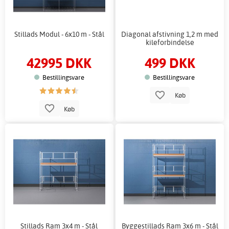
Stillads Modul - 6x10 m - Stål
Diagonal afstivning 1,2 m med
kileforbindelse
42995 DKK
499 DKK
Bestillingsvare
Bestillingsvare
Køb
Køb
Stillads Ram 3x4 m - Stål
Byggestillads Ram 3x6 m - Stål