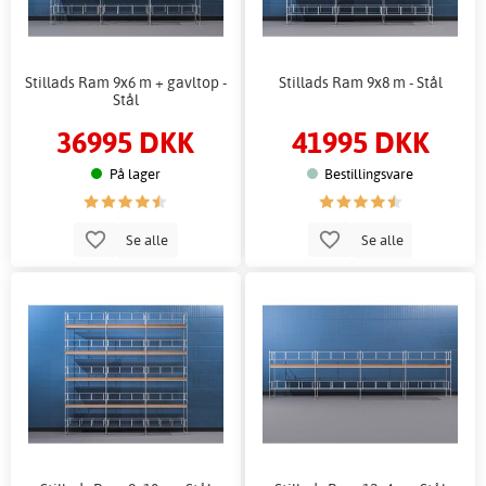
Stillads Ram 9x6 m + gavltop -
Stillads Ram 9x8 m - Stål
Stål
36995 DKK
41995 DKK
På lager
Bestillingsvare
Se alle
Se alle