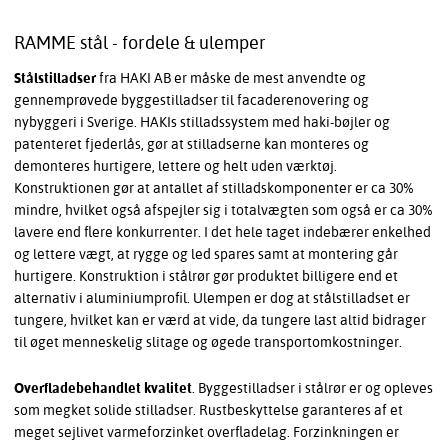
RAMME stål - fordele & ulemper
Stålstilladser
fra HAKI AB er måske de mest anvendte og
gennemprøvede byggestilladser til facaderenovering og
nybyggeri i Sverige. HAKIs stilladssystem med haki-bøjler og
patenteret fjederlås, gør at stilladserne kan monteres og
demonteres hurtigere, lettere og helt uden værktøj.
Konstruktionen gør at antallet af stilladskomponenter er ca 30%
mindre, hvilket også afspejler sig i totalvægten som også er ca 30%
lavere end flere konkurrenter. I det hele taget indebærer enkelhed
og lettere vægt, at rygge og led spares samt at montering går
hurtigere. Konstruktion i stålrør gør produktet billigere end et
alternativ i aluminiumprofil. Ulempen er dog at stålstilladset er
tungere, hvilket kan er værd at vide, da tungere last altid bidrager
til øget menneskelig slitage og øgede transportomkostninger.
Overfladebehandlet kvalitet
. Byggestilladser i stålrør er og opleves
som megket solide stilladser. Rustbeskyttelse garanteres af et
meget sejlivet varmeforzinket overfladelag. Forzinkningen er