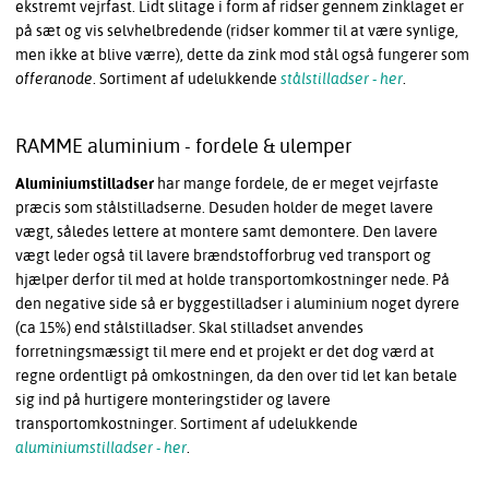
ekstremt vejrfast. Lidt slitage i form af ridser gennem zinklaget er
på sæt og vis selvhelbredende (ridser kommer til at være synlige,
men ikke at blive værre), dette da zink mod stål også fungerer som
offeranode
. Sortiment af udelukkende
stålstilladser - her
.
RAMME aluminium - fordele & ulemper
Aluminiumstilladser
har mange fordele, de er meget vejrfaste
præcis som stålstilladserne. Desuden holder de meget lavere
vægt, således lettere at montere samt demontere. Den lavere
vægt leder også til lavere brændstofforbrug ved transport og
hjælper derfor til med at holde transportomkostninger nede. På
den negative side så er byggestilladser i aluminium noget dyrere
(ca 15%) end stålstilladser. Skal stilladset anvendes
forretningsmæssigt til mere end et projekt er det dog værd at
regne ordentligt på omkostningen, da den over tid let kan betale
sig ind på hurtigere monteringstider og lavere
transportomkostninger. Sortiment af udelukkende
aluminiumstilladser - her
.