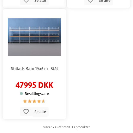
Se alle
Se alle
Stillads Ram 15x6 m - Stål
47995 DKK
Bestillingsvare
Se alle
viser
1-33
af totalt
33
produkter