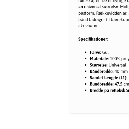
rulleskøjter. De er nyttige 
en universel størrelse. Mul
pasform. Rækkevidden er: 3
bånd bidrager til bærekomf
aktiviteter.
Specifikationer:
Farve:
Gul
Materiale:
100% poly
Størrelse:
Universal
Båndbredde:
40 mm
Samlet længde (L1):
Bundbredde:
47,5 c
Bredde på refleksbå