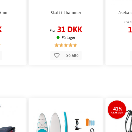
00 mm
Skaft til hammer
Låsekæd
Cykel
K
31 DKK
Fra:
På lager
b
Se alle
-41%
t.o.m. 15/8