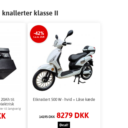
knallerter klasse II
-42%
t.o.m. 15/8
 20Ah til
Elknallert 500 W - hvid + Låse kæde
lektrisk
er til langvarig
8279 DKK
KK
14195 DKK
Deal!