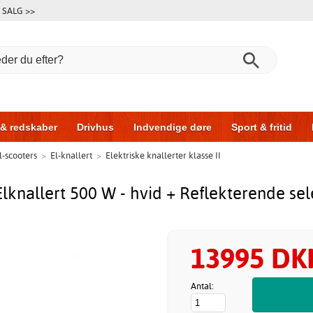
SALG >>
 & redskaber
Drivhus
Indvendige døre
Sport & fritid
l-scooters
>
El-knallert
>
Elektriske knallerter klasse II
l & garage
Hus & byg
Opbevaring
Skydedøre
Elknallert 500 W - hvid + Reflekterende sel
13995 DK
Antal: