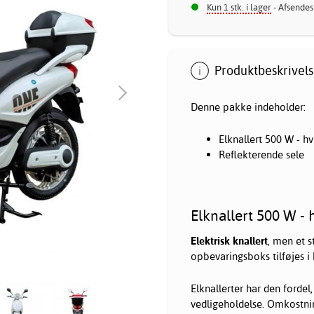
Kun 1 stk. i lager
- Afsendes
Produktbeskrivels
Denne pakke indeholder:
Elknallert 500 W - hv
Reflekterende sele
Elknallert 500 W - 
Elektrisk knallert
, men et s
opbevaringsboks tilføjes i
Elknallerter har den fordel
vedligeholdelse. Omkostni