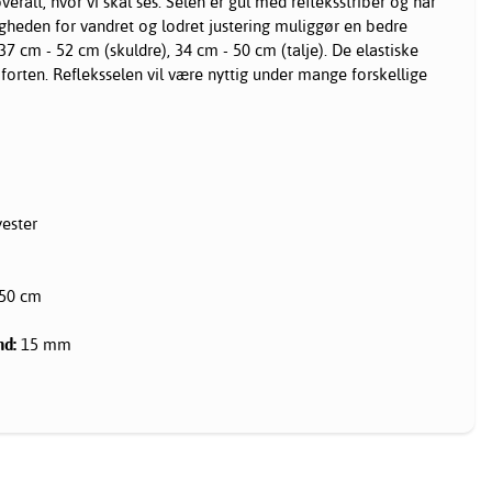
overalt, hvor vi skal ses. Selen er gul med refleksstriber og har
igheden for vandret og lodret justering muliggør en bedre
7 cm - 52 cm (skuldre), 34 cm - 50 cm (talje). De elastiske
orten. Refleksselen vil være nyttig under mange forskellige
ester
50 cm
m
nd:
15 mm