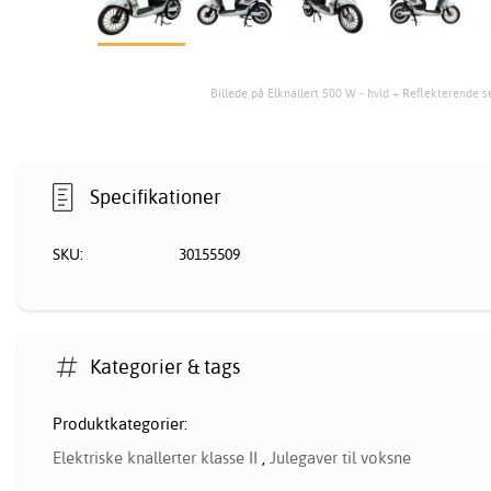
Billede på Elknallert 500 W - hvid + Reflekterende s
Specifikationer
SKU:
30155509
Kategorier & tags
Produktkategorier:
Elektriske knallerter klasse II
,
Julegaver til voksne