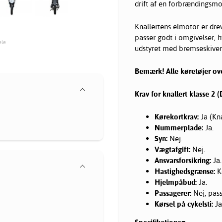
drift af en forbrændingsmot
Knallertens elmotor er dre
passer godt i omgivelser, h
ele
udstyret med bremseskiver 
Bemærk! Alle køretøjer ov
Krav for knallert klasse 2 
Kørekortkrav:
Ja (Kna
Nummerplade:
Ja.
Syn:
Nej.
Vægtafgift:
Nej.
Ansvarsforsikring:
Ja.
Hastighedsgrænse:
Ko
Hjelmpåbud:
Ja.
Passagerer:
Nej, pass
Kørsel på cykelsti:
Ja