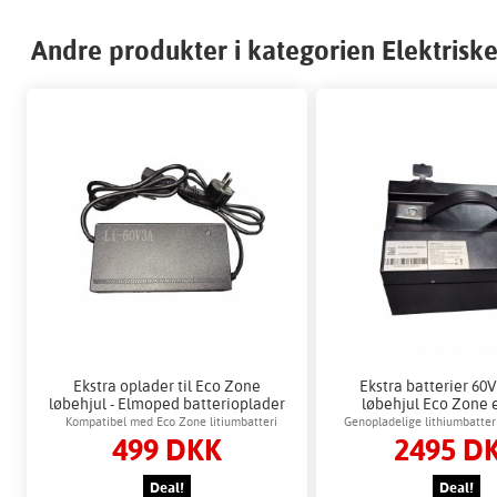
Andre produkter i kategorien Elektriske 
Ekstra oplader til Eco Zone
Ekstra batterier 60V
løbehjul - Elmoped batterioplader
løbehjul Eco Zone e
knallert
Kompatibel med Eco Zone litiumbatteri
Genopladelige lithiumbatteri
499 DKK
2495 D
brug
Deal!
Deal!