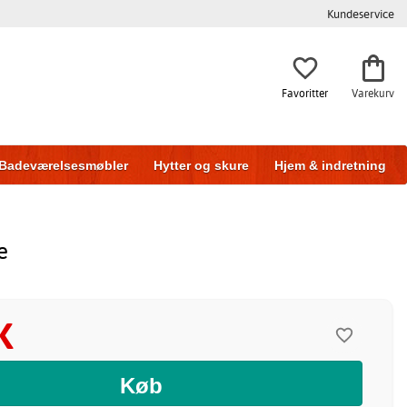
Kundeservice
Favoritter
Varekurv
Badeværelsesmøbler
Hytter og skure
Hjem & indretning
e
K