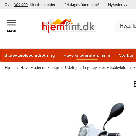
Over
360 000
tilfredse kunder
14 dages åbent køb!
Nyheder >>
Menu
Badeværelsesindretning
Have & udendørs miljø
Værktøj
Hjem
>
Have & udendørs miljø
>
Udeleg
>
Legetøjsbiler & hobbybiler
>
E
Træningsudstyr
Yderdøre
Vinduer
Garageporte
Bi