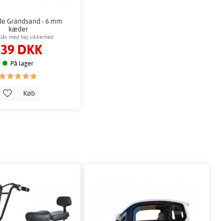
e Grandsand - 6 mm
kæder
lås med høj sikkerhed
139 DKK
På lager
Køb