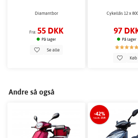
Diamantbor
Cykellås 12 x 8
55 DKK
97 DK
Fra:
På lager
På lager
Se alle
Kø
Andre så også
-42%
t.o.m. 15/8