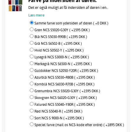
Farve på indersiden af døren:
Det er også muligt at få indersiden af døren i en..
Læs mere
Samme farve som ydersiden af døren ( +0 DKK )
Grøn NCS S5020-G30Y ( +1595 DKK )
Blå NCS S5030-R90B ( +1595 DKK )
Grå NCS S6502-B ( +1595 DKK )
Hvid NCS S0502-Y ( +1295 DKK )
Lysegrå NCS S3000-N ( +1595 DKK )
Mørkegrå NCS S6500-N ( +1595 DKK )
Guldokker NCS S2050-Y20R ( +1595 DKK )
Azurblå NCS S5030–R80B ( +1595 DKK )
Kornblå NCS S6030-R70B ( +1595 DKK )
Grønumbra NCS S5020-G30Y ( +1595 DKK )
Skovgrøn NCS S6020-G30Y ( +1595 DKK )
Falurød NCS S5040–Y80R ( +1595 DKK )
Rød NCS S5040-R ( +1595 DKK )
Sort NCS S 9000-N ( +1595 DKK )
Speciel farve (mail os NCS-kode efter ordre) ( +1895 DKK )