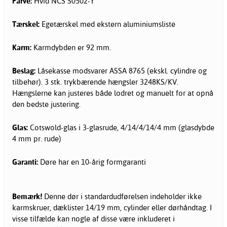
Farve:
Hvid NCS S0502-Y
Tærskel:
Egetærskel med ekstern aluminiumsliste
Karm:
Karmdybden er 92 mm.
Beslag:
Låsekasse modsvarer ASSA 8765 (ekskl. cylindre og
tilbehør). 3 stk. trykbærende hængsler 3248KS/KV.
Hængslerne kan justeres både lodret og manuelt for at opnå
den bedste justering.
Glas:
Cotswold-glas i 3-glasrude, 4/14/4/14/4 mm (glasdybde
4 mm pr. rude)
Garanti:
Døre har en 10-årig formgaranti
Bemærk!
Denne dør i standardudførelsen indeholder ikke
karmskruer, dæklister 14/19 mm, cylinder eller dørhåndtag. I
visse tilfælde kan nogle af disse være inkluderet i