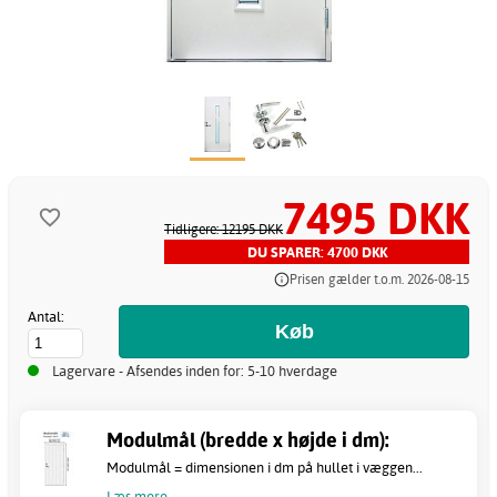
7495 DKK
Tidligere: 12195 DKK
DU SPARER: 4700 DKK
Prisen gælder t.o.m. 2026-08-15
Antal:
Lagervare - Afsendes inden for: 5-10 hverdage
Modulmål (bredde x højde i dm):
Modulmål = dimensionen i dm på hullet i væggen...
Læs mere