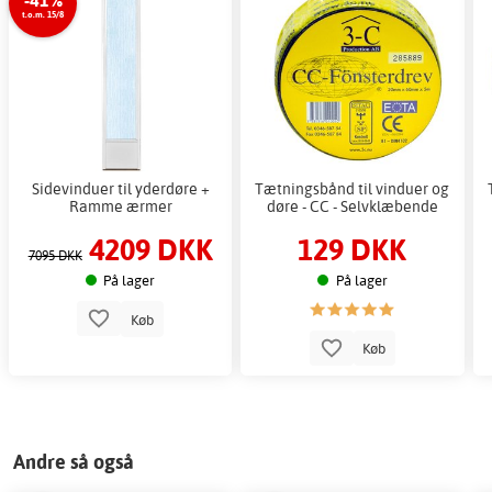
t.o.m. 15/8
Sidevinduer til yderdøre +
Tætningsbånd til vinduer og
Ramme ærmer
døre - CC - Selvklæbende
4209 DKK
129 DKK
7095 DKK
På lager
På lager
Køb
Køb
Andre så også