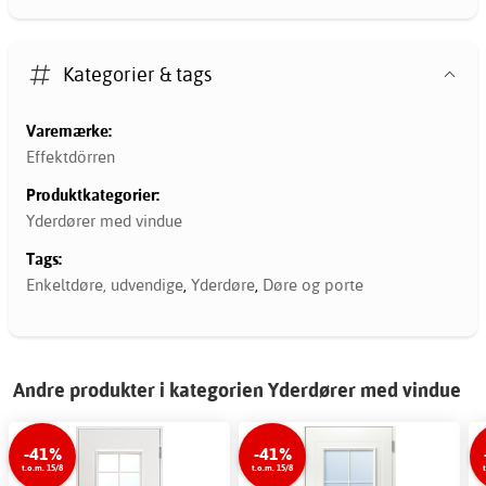
Kategorier & tags
Varemærke:
Effektdörren
Produktkategorier:
Yderdører med vindue
Tags:
Enkeltdøre, udvendige
,
Yderdøre
,
Døre og porte
Andre produkter i kategorien Yderdører med vindue
-41%
-41%
t.o.m. 15/8
t.o.m. 15/8