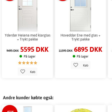
Yderdør Helena med klarglas
Hoveddør Ene med glas +
+ Trykt pakke
Trykt pakke
5595 DKK
6895 DKK
9495 DKK
11595 DKK
På lager
På lager
Køb
Køb
Andre kunder købte også:
-41%