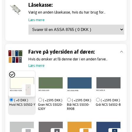
Låsekasse:
Vælg en anden låsekasse, hvis du har brug for..
Læs mere
Farve på ydersiden af døren:
Hvis du ønsker at få denne dør i en anden farve..
Læs mere
( +0 DKK )
( +1595 DKK )
( +1595 DKK )
( +1595 DKK )
Hvid NCS S0502-Y
Grøn NCS S5020-
Blå NCS S5030-
Grå NCS S6502-B
G30Y
R90B