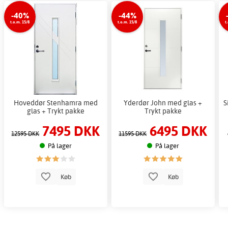
-40%
-44%
t.o.m. 15/8
t.o.m. 15/8
t
Hoveddør Stenhamra med
Yderdør John med glas +
S
glas + Trykt pakke
Trykt pakke
7495 DKK
6495 DKK
12595 DKK
11595 DKK
På lager
På lager
Køb
Køb