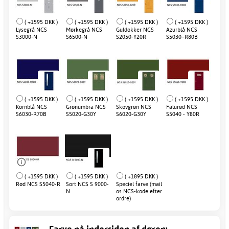
( +1595 DKK )
( +1595 DKK )
( +1595 DKK )
( +1595 DKK )
Lysegrå NCS
Mørkegrå NCS
Guldokker NCS
Azurblå NCS
S3000-N
S6500-N
S2050-Y20R
S5030–R80B
( +1595 DKK )
( +1595 DKK )
( +1595 DKK )
( +1595 DKK )
Kornblå NCS
Grønumbra NCS
Skovgrøn NCS
Falurød NCS
S6030-R70B
S5020-G30Y
S6020-G30Y
S5040 - Y80R
( +1595 DKK )
( +1595 DKK )
( +1895 DKK )
Rød NCS S5040-R
Sort NCS S 9000-
Speciel farve (mail
N
os NCS-kode efter
ordre)