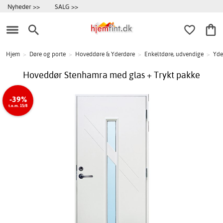
Nyheder >>
SALG >>
Hjem
>
Døre og porte
>
Hoveddøre & Yderdøre
>
Enkeltdøre, udvendige
>
Yde
Hoveddør Stenhamra med glas + Trykt pakke
-39%
t.o.m. 15/8