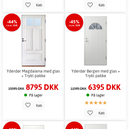
Køb
Køb
-44%
-45%
t.o.m. 15/8
t.o.m. 15/8
Yderdør Magdalena med glas
Yderdør Bergen med glas +
+ Trykt pakke
Trykt pakke
8795 DKK
6395 DKK
15595 DKK
11595 DKK
På lager
På lager
Køb
Køb