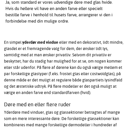
Ja, som standard er vores udvendige døre med glas hvide.
Hvis du hellere vil have en anden farve eller specielt
bestille farve i henhold til husets farve, arrangerer vi den i
forbindelse med din mulige ordre.
En simpel
yderdør med vindue
eller med en dekorativt, lidt mindre,
glasdel er et fremragende valg for dem, der ønsker lidt lys,
samtidig med at man ønsker privatliv. Selvom dit privatliv er
beskyttet, har du stadig har mulighed for at se, om nogen kommer
eller står udenfor. På flere af dørene kan du også vælge mellem et
par forskellige glastyper (f.eks. frostet glas eller costwoldglas), på
denne måde er det muligt at regulere både glaspartiets lysindfald
og det æstetiske udtryk. På flere modeller er det også muligt at
vælge en anden farve end standardfarven (hvid).
Døre med en eller flere ruder
Yderdøre med vinduer, glas og glassektioner betragtes af mange
som en mere interessante døre. De forskellige glassektioner kan
kombineres med mange forskellige dørmodeller i hundreder af