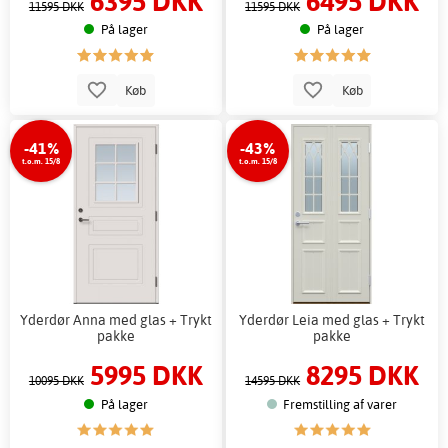
6395 DKK
6495 DKK
11595 DKK
11595 DKK
På lager
På lager
Køb
Køb
-41%
-43%
t.o.m. 15/8
t.o.m. 15/8
Yderdør Anna med glas + Trykt
Yderdør Leia med glas + Trykt
pakke
pakke
5995 DKK
8295 DKK
10095 DKK
14595 DKK
På lager
Fremstilling af varer