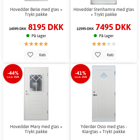
Hoveddør Belle med glas +
Hoveddør Stenhamra med glas
Trykt pakke
+ Trykt pakke
8195 DKK
7495 DKK
14595 DKK
12595 DKK
På lager
På lager
Køb
Køb
-44%
-41%
t.o.m. 15/8
t.o.m. 15/8
Hoveddør Mary med glas +
Yderdør Oslo med glas -
Trykt pakke
Klarglas + Trykt pakke