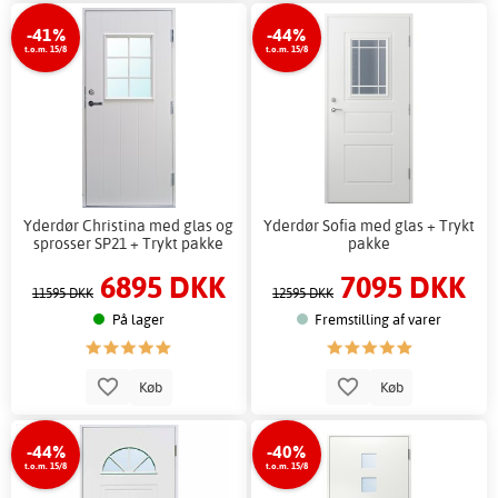
-41%
-44%
t.o.m. 15/8
t.o.m. 15/8
Yderdør Christina med glas og
Yderdør Sofia med glas + Trykt
sprosser SP21 + Trykt pakke
pakke
6895 DKK
7095 DKK
11595 DKK
12595 DKK
På lager
Fremstilling af varer
Køb
Køb
-44%
-40%
t.o.m. 15/8
t.o.m. 15/8