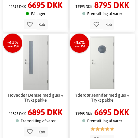
6695 DKK
8795 DKK
11595 DKK
15595 DKK
På lager
Fremstilling af varer
Køb
Køb
-41%
-42%
t.o.m. 15/8
t.o.m. 15/8
Hoveddør Denise med glas +
Yderdør Jennifer med glas +
Trykt pakke
Trykt pakke
6895 DKK
6695 DKK
11595 DKK
11595 DKK
Fremstilling af varer
Fremstilling af varer
Køb