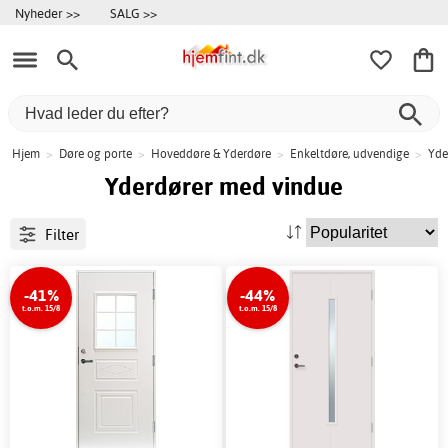
Nyheder >>
SALG >>
Hjem
>
Døre og porte
>
Hoveddøre & Yderdøre
>
Enkeltdøre, udvendige
>
Yde
Yderdører med vindue
Filter
-41%
-44%
t.o.m. 15/8
t.o.m. 15/8