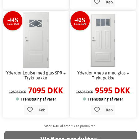
Køb
-44%
-42%
t.o.m. 15/8
t.o.m. 15/8
Yderdør Louise med glas SPR +
Yderdør Anette med glas +
Trykt pakke
Trykt pakke
7095 DKK
9595 DKK
12595 DKK
16595 DKK
Fremstilling af varer
Fremstilling af varer
Køb
Køb
viser
1-40
af totalt
232
produkter