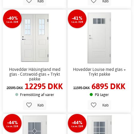
Køb
Køb
-40%
-41%
t.o.m. 15/8
t.o.m. 15/8
Hoveddør Hälsingland med
Hoveddør Louise med glas +
glas - Cotswold-glas + Trykt
Trykt pakke
pakke
12295 DKK
6895 DKK
20595 DKK
11595 DKK
Fremstilling af varer
På lager
Køb
Køb
-44%
-44%
t.o.m. 15/8
t.o.m. 15/8