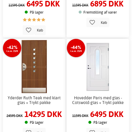
6495 DKK
6895 DKK
11595 DKK
11595 DKK
På lager
Fremstilling af varer
Køb
Køb
-42%
-44%
t.o.m. 15/8
t.o.m. 15/8
Yderdør Ruth Teak med klart
Hoveddør Paris med glas -
glas + Trykt pakke
Cotswold-glas + Trykt pakke
14295 DKK
6495 DKK
24595 DKK
11595 DKK
På lager
På lager