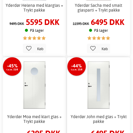
Yderdør Helena med klarglas +
Yderdør Sacha med smalt
Trykt pakke
glasparti + Trykt pakke
5595 DKK
6495 DKK
9495 DKK
11595 DKK
På lager
På lager
Køb
Køb
-45%
-44%
t.o.m. 15/8
t.o.m. 15/8
Yderdør Moa med klart glas +
Yderdør John med glas + Trykt
Trykt pakke
pakke