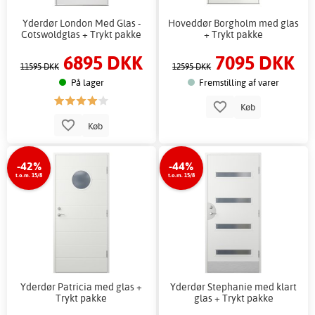
Yderdør London Med Glas -
Hoveddør Borgholm med glas
Cotswoldglas + Trykt pakke
+ Trykt pakke
6895 DKK
7095 DKK
11595 DKK
12595 DKK
På lager
Fremstilling af varer
Køb
Køb
-42%
-44%
t.o.m. 15/8
t.o.m. 15/8
Yderdør Patricia med glas +
Yderdør Stephanie med klart
Trykt pakke
glas + Trykt pakke