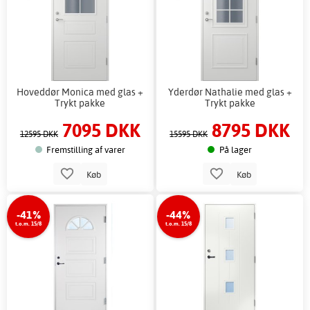
Hoveddør Monica med glas +
Yderdør Nathalie med glas +
Trykt pakke
Trykt pakke
7095 DKK
8795 DKK
12595 DKK
15595 DKK
Fremstilling af varer
På lager
Køb
Køb
-41%
-44%
t.o.m. 15/8
t.o.m. 15/8