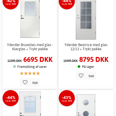
-42%
-44%
t.o.m. 15/8
t.o.m. 15/8
Yderdør Bruxelles med glas -
Yderdør Beatrice med glas
Klarglas + Trykt pakke
12/13 + Trykt pakke
6695 DKK
8795 DKK
11595 DKK
15595 DKK
Fremstilling af varer
På lager
Køb
Køb
-44%
-43%
t.o.m. 15/8
t.o.m. 15/8