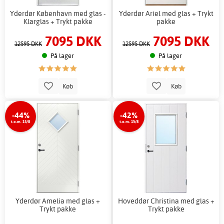
Yderdør København med glas -
Yderdør Ariel med glas + Trykt
Klarglas + Trykt pakke
pakke
7095 DKK
7095 DKK
12595 DKK
12595 DKK
På lager
På lager
Køb
Køb
-44%
-42%
t.o.m. 15/8
t.o.m. 15/8
Yderdør Amelia med glas +
Hoveddør Christina med glas +
Trykt pakke
Trykt pakke