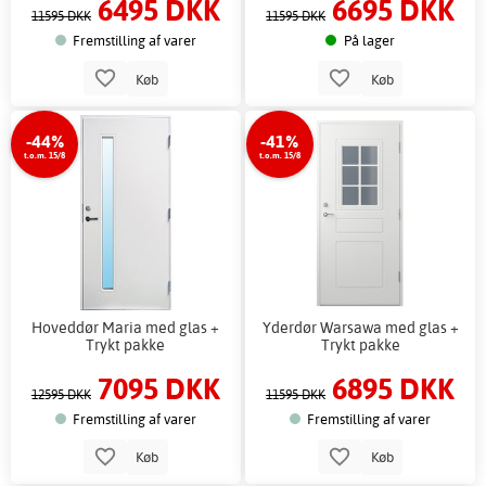
6495 DKK
6695 DKK
11595 DKK
11595 DKK
Fremstilling af varer
På lager
Køb
Køb
-44%
-41%
t.o.m. 15/8
t.o.m. 15/8
Hoveddør Maria med glas +
Yderdør Warsawa med glas +
Trykt pakke
Trykt pakke
7095 DKK
6895 DKK
12595 DKK
11595 DKK
Fremstilling af varer
Fremstilling af varer
Køb
Køb