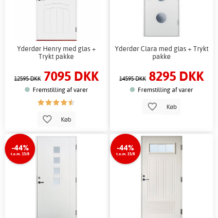
Yderdør Henry med glas +
Yderdør Clara med glas + Trykt
Trykt pakke
pakke
7095 DKK
8295 DKK
12595 DKK
14595 DKK
Fremstilling af varer
Fremstilling af varer
Køb
Køb
-44%
-44%
t.o.m. 15/8
t.o.m. 15/8