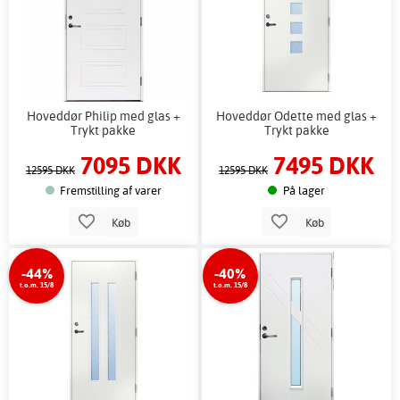
Hoveddør Philip med glas +
Hoveddør Odette med glas +
Trykt pakke
Trykt pakke
7095 DKK
7495 DKK
12595 DKK
12595 DKK
Fremstilling af varer
På lager
Køb
Køb
-44%
-40%
t.o.m. 15/8
t.o.m. 15/8