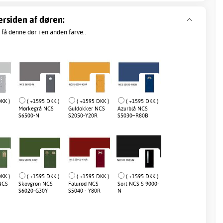
ersiden af døren:
 få denne dør i en anden farve..
KK )
( +1595 DKK )
( +1595 DKK )
( +1595 DKK )
Mørkegrå NCS
Guldokker NCS
Azurblå NCS
S6500-N
S2050-Y20R
S5030–R80B
KK )
( +1595 DKK )
( +1595 DKK )
( +1595 DKK )
NCS
Skovgrøn NCS
Falurød NCS
Sort NCS S 9000-
S6020-G30Y
S5040 - Y80R
N