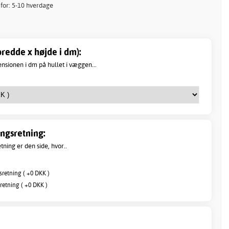
 for: 5-10 hverdage
redde x højde i dm):
sionen i dm på hullet i væggen...
ngsretning:
ning er den side, hvor..
sretning ( +0 DKK )
retning ( +0 DKK )