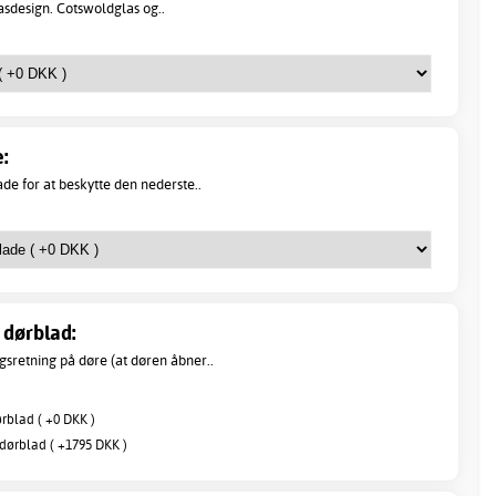
asdesign. Cotswoldglas og..
:
de for at beskytte den nederste..
dørblad:
sretning på døre (at døren åbner..
blad ( +0 DKK )
ørblad ( +1795 DKK )