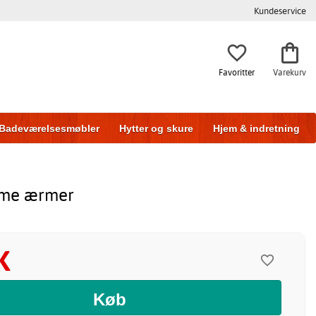
Kundeservice
Favoritter
Varekurv
Badeværelsesmøbler
Hytter og skure
Hjem & indretning
amme ærmer
K