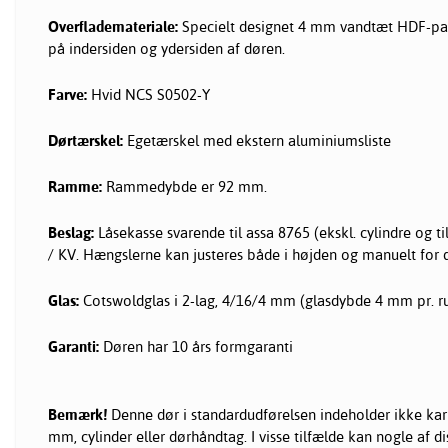
Overflademateriale:
Specielt designet 4 mm vandtæt HDF-pa
på indersiden og ydersiden af døren.
Farve:
Hvid NCS S0502-Y
Dørtærskel:
Egetærskel med ekstern aluminiumsliste
Ramme:
Rammedybde er 92 mm.
Beslag:
Låsekasse svarende til assa 8765 (ekskl. cylindre og 
/ KV. Hængslerne kan justeres både i højden og manuelt for d
Glas:
Cotswoldglas i 2-lag, 4/16/4 mm (glasdybde 4 mm pr. r
Garanti:
Døren har 10 års formgaranti
Bemærk!
Denne dør i standardudførelsen indeholder ikke kar
mm, cylinder eller dørhåndtag. I visse tilfælde kan nogle af di