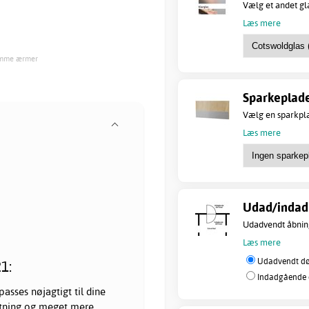
Vælg et andet gl
Læs mere
Ramme ærmer
Sparkeplade
Vælg en sparkpla
Læs mere
Udad/indad 
Udadvendt åbning
Læs mere
Udadvendt dør
1:
Indadgående d
passes nøjagtigt til dine
etning og meget mere.