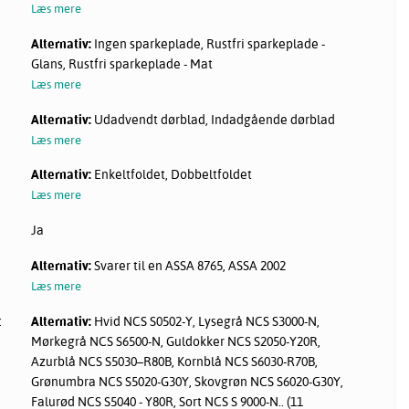
Læs mere
Alternativ:
Ingen sparkeplade, Rustfri sparkeplade -
Glans, Rustfri sparkeplade - Mat
Læs mere
Alternativ:
Udadvendt dørblad, Indadgående dørblad
Læs mere
Alternativ:
Enkeltfoldet, Dobbeltfoldet
Læs mere
Ja
Alternativ:
Svarer til en ASSA 8765, ASSA 2002
Læs mere
:
Alternativ:
Hvid NCS S0502-Y, Lysegrå NCS S3000-N,
Mørkegrå NCS S6500-N, Guldokker NCS S2050-Y20R,
Azurblå NCS S5030–R80B, Kornblå NCS S6030-R70B,
Grønumbra NCS S5020-G30Y, Skovgrøn NCS S6020-G30Y,
Falurød NCS S5040 - Y80R, Sort NCS S 9000-N.. (11