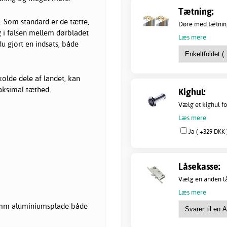
Tætning:
. Som standard er de tætte,
Døre med tætning
 i falsen mellem dørbladet
Læs mere
du gjort en indsats, både
 kolde dele af landet, kan
aksimal tæthed.
Kighul:
Vælg et kighul fo
Læs mere
Ja ( +329 DKK 
Låsekasse:
Vælg en anden lås
Læs mere
 mm aluminiumsplade både