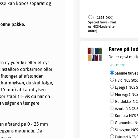
isse kan købes separat og
( +1895 DKK )
Speciel farve (mail
denne pakke.
os NCS-kode efter
ordre)
Farve på ind
Det er også muligt
n ny yderdør eller et nyt
Læs mere
 installere dørkarmen eller
Samme farve s
 afhænger af afstanden
Hvid NCS S050
armhylsen, du skal følge,
Lysegrå NCS S
er 15 mm) af karmhylsen
Mørkegrå NCS 
er stabilt. Hvis du har en
Guldokker NCS
 du vælger en længere
Azurblå NCS S
Kornblå NCS S
Grønumbra NC
 en afstand på 0 - 25 mm
Skovgrøn NCS 
væggens materiale. De
Falurød NCS S
tonvæg.