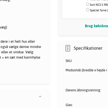
Sort NCS S 90
Speciel farve 
Brug købsknap
nvæg)
døre i et helt hus eller
n også vælge denne mindre
Specifikationer
 eller et vindue. Vælg
kt = en sæt med karmhylse
SKU:
Modulmål (bredde x højde i 
Dørens åbningsretning:
Glas: