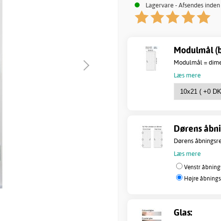
Lagervare - Afsendes inden
Modulmål (b
Modulmål = dimen
Læs mere
Dørens åbni
Dørens åbningsret
Læs mere
Venstr åbning
Højre åbnings
Glas: