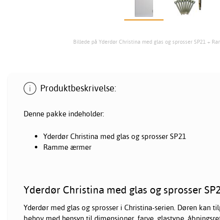
Billede på Yderdør Christina med glas og sprosser SP21 + 
Produktbeskrivelse:
Denne pakke indeholder:
Yderdør Christina med glas og sprosser SP21
Ramme ærmer
Yderdør Christina med glas og sprosser SP2
Yderdør med glas og sprosser i Christina-serien. Døren kan til
behov med hensyn til dimensioner, farve, glastype, åbningsr