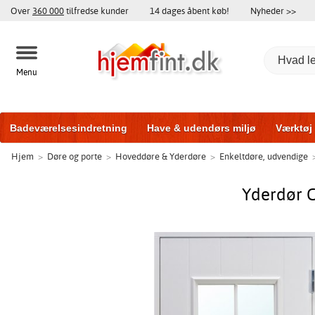
Over
360 000
tilfredse kunder
14 dages åbent køb!
Nyheder >>
Menu
Badeværelsesindretning
Have & udendørs miljø
Værktøj
Hjem
>
Døre og porte
>
Hoveddøre & Yderdøre
>
Enkeltdøre, udvendige
Træningsudstyr
Yderdøre
Vinduer
Garageporte
Bi
Yderdør C