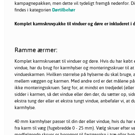
kampagnepakken, men dette vil tydeligt fremgå nedenfor. D
findes i kategorien
Dørtilbehør
Komplet karmskruvpakke til vinduer og døre er inkluderet i 
Ramme ærmer:
Komplet karmskruesæt til vinduer og døre. Hvis du har købt e
vindue, har du brug for karmhylser og monteringsskruer til at
vindueskarmen. Hvilken størrelse på hylserne du skal bruge,
mellem væggen og karmen. Med andre ord er det målene på k
ikke monteringsskruen. Sørg for, at mindst en tredjedel (ell
sidder i karmen, så det vindue eller den dør, du sætter op, sidd
ekstra tung dør eller et ekstra tungt vindue, anbefaler vi, at
karmhylse.
40 mm karmhylser passer til din dør eller vindue, hvis du har
fra karm til væg (fugebredde 0 - 25 mm). Vælg skruer efter 
medfølgende skruer er beregnet til fastgørelse i træ eller be