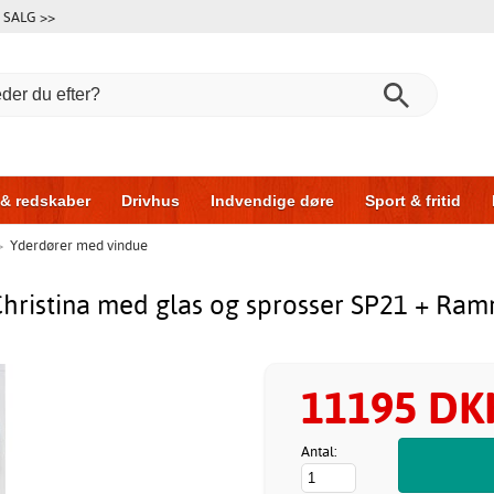
SALG >>
 & redskaber
Drivhus
Indvendige døre
Sport & fritid
>
Yderdører med vindue
l & garage
Hus & byg
Opbevaring
Skydedøre
hristina med glas og sprosser SP21 + R
11195 DK
Antal: