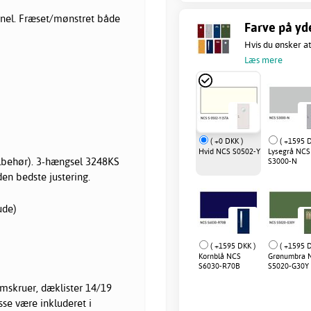
nel. Fræset/mønstret både
Farve på yd
Hvis du ønsker at
Læs mere
( +0 DKK )
( +1595 D
Hvid NCS S0502-Y
Lysegrå NCS
tilbehør). 3-hængsel 3248KS
S3000-N
en bedste justering.
ude)
( +1595 DKK )
( +1595 D
Kornblå NCS
Grønumbra 
S6030-R70B
S5020-G30Y
mskruer, dæklister 14/19
sse være inkluderet i