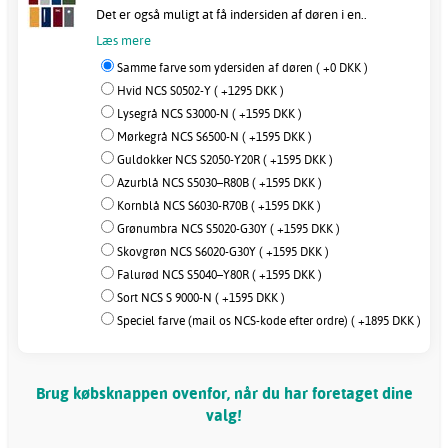
Det er også muligt at få indersiden af døren i en..
Læs mere
Samme farve som ydersiden af døren ( +0 DKK )
Hvid NCS S0502-Y ( +1295 DKK )
Lysegrå NCS S3000-N ( +1595 DKK )
Mørkegrå NCS S6500-N ( +1595 DKK )
Guldokker NCS S2050-Y20R ( +1595 DKK )
Azurblå NCS S5030–R80B ( +1595 DKK )
Kornblå NCS S6030-R70B ( +1595 DKK )
Grønumbra NCS S5020-G30Y ( +1595 DKK )
Skovgrøn NCS S6020-G30Y ( +1595 DKK )
Falurød NCS S5040–Y80R ( +1595 DKK )
Sort NCS S 9000-N ( +1595 DKK )
Speciel farve (mail os NCS-kode efter ordre) ( +1895 DKK )
Brug købsknappen ovenfor, når du har foretaget dine
valg!