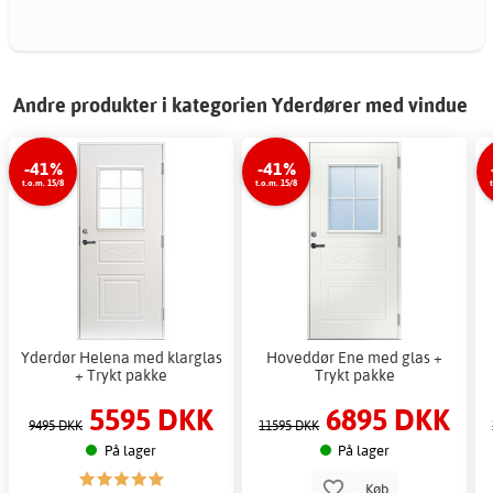
Andre produkter i kategorien Yderdører med vindue
-41%
-41%
t.o.m. 15/8
t.o.m. 15/8
Yderdør Helena med klarglas
Hoveddør Ene med glas +
+ Trykt pakke
Trykt pakke
5595 DKK
6895 DKK
9495 DKK
11595 DKK
På lager
På lager
Køb