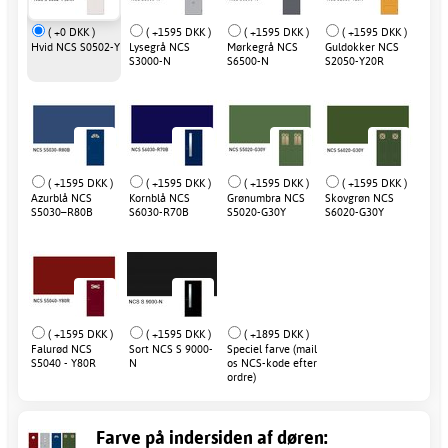
( +0 DKK )
( +1595 DKK )
( +1595 DKK )
( +1595 DKK )
Hvid NCS S0502-Y
Lysegrå NCS
Mørkegrå NCS
Guldokker NCS
S3000-N
S6500-N
S2050-Y20R
( +1595 DKK )
( +1595 DKK )
( +1595 DKK )
( +1595 DKK )
Azurblå NCS
Kornblå NCS
Grønumbra NCS
Skovgrøn NCS
S5030–R80B
S6030-R70B
S5020-G30Y
S6020-G30Y
( +1595 DKK )
( +1595 DKK )
( +1895 DKK )
Falurød NCS
Sort NCS S 9000-
Speciel farve (mail
S5040 - Y80R
N
os NCS-kode efter
ordre)
Farve på indersiden af døren: