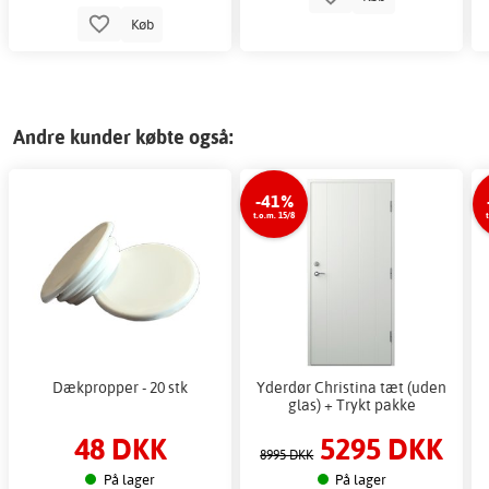
Køb
Andre kunder købte også:
-41%
t.o.m. 15/8
Dækpropper - 20 stk
Yderdør Christina tæt (uden
glas) + Trykt pakke
48 DKK
5295 DKK
8995 DKK
På lager
På lager