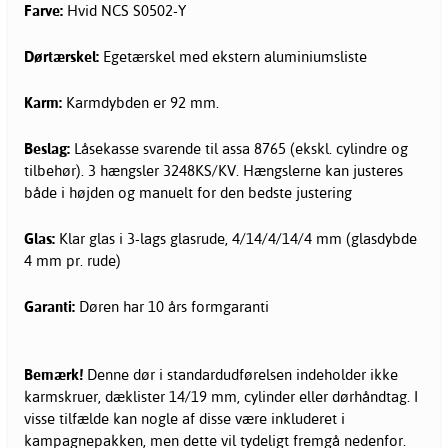
Farve:
Hvid NCS S0502-Y
Dørtærskel:
Egetærskel med ekstern aluminiumsliste
Karm:
Karmdybden er 92 mm.
Beslag:
Låsekasse svarende til assa 8765 (ekskl. cylindre og
tilbehør). 3 hængsler 3248KS/KV. Hængslerne kan justeres
både i højden og manuelt for den bedste justering
Glas:
Klar glas i 3-lags glasrude, 4/14/4/14/4 mm (glasdybde
4 mm pr. rude)
Garanti:
Døren har 10 års formgaranti
Bemærk!
Denne dør i standardudførelsen indeholder ikke
karmskruer, dæklister 14/19 mm, cylinder eller dørhåndtag. I
visse tilfælde kan nogle af disse være inkluderet i
kampagnepakken, men dette vil tydeligt fremgå nedenfor.