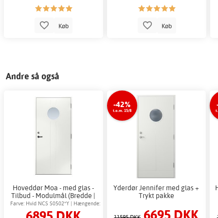
Køb
Køb
Andre så også
-42%
t.o.m. 15/8
t
Hoveddør Moa - med glas -
Yderdør Jennifer med glas +
Tilbud - Modulmål (Bredde |
Trykt pakke
Højde dm): 8x21
Farve: Hvid NCS S0502*Y | Hængende:
6695 DKK
6895 DKK
Højrehængt
11595 DKK