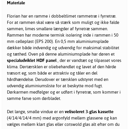
Materiale
Florian har en ramme i dobbeltlimet rammetræ i fyrretræ.
For at rammen skal være så stærk som muligt og ikke falde
sammen, limes smallere længder af fyrretræ sammen.
Rammen har moderne termisk isolering inde i rammen i 50
mm celleplast (EPS 200). En 0,5 mm aluminiumsplade
dækker både indvendig og udvendig for maksimal stabilitet
og tæthed. Oven på denne aluminiumsplade har døren et
specialudviklet HDF panel
, der er vandtæt og tilpasset vores
klima. Dørtærsklen er oliebehandlet og lavet af den hårde
træsort eg, som både er attraktiv og tåler en del
hårdhændelse. Derudover er tærsklen udstyret med en
udvendig aluminiumsliste for at beskytte mod fugt.
Dørkarmen medfølger og er udført i fyrretræ, som kommer i
samme farve som dørbladet.
Det lange, smalle vindue er en
velisoleret 3-glas kassette
(4/14/4/14/4 mm) med argonfyld mellem glassene og kan
vælges mellem klart glas eller cotswold glas alt efter om du