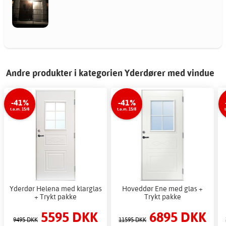
Andre produkter i kategorien Yderdører med vindue
-41%
-41%
t.o.m. 15/8
t.o.m. 15/8
Yderdør Helena med klarglas
Hoveddør Ene med glas +
+ Trykt pakke
Trykt pakke
5595 DKK
6895 DKK
9495 DKK
11595 DKK