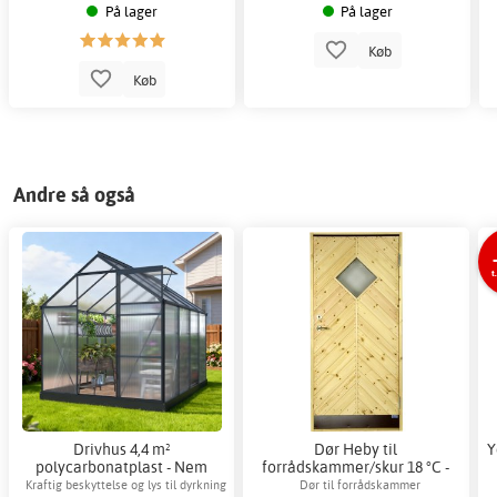
På lager
På lager
Køb
Køb
Andre så også
t
Drivhus 4,4 m²
Dør Heby til
Y
polycarbonatplast - Nem
forrådskammer/skur 18 °C -
montering
Sportshytte-model - Med klart
Kraftig beskyttelse og lys til dyrkning
Dør til forrådskammer