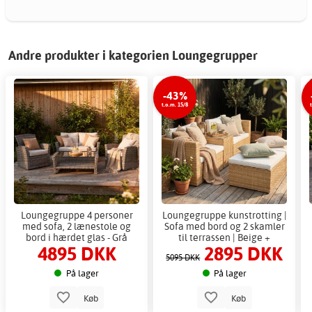
Andre produkter i kategorien Loungegrupper
-43%
t.o.m. 15/8
Loungegruppe 4 personer
Loungegruppe kunstrotting |
med sofa, 2 lænestole og
Sofa med bord og 2 skamler
bord i hærdet glas - Grå
til terrassen | Beige +
4895 DKK
2895 DKK
havemøbelgruppe til balkon
Møbelpleje
5095 DKK
og terrasse
På lager
På lager
Køb
Køb