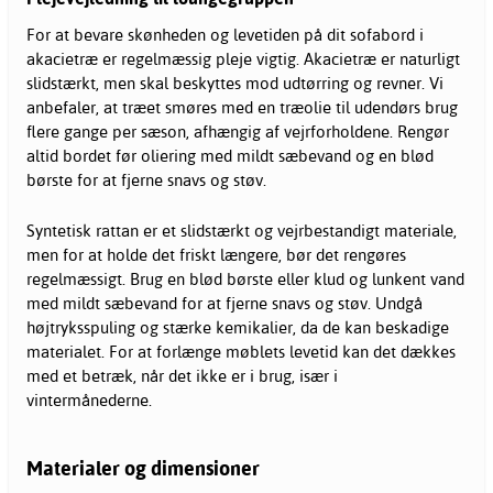
For at bevare skønheden og levetiden på dit sofabord i
akacietræ er regelmæssig pleje vigtig. Akacietræ er naturligt
slidstærkt, men skal beskyttes mod udtørring og revner. Vi
anbefaler, at træet smøres med en træolie til udendørs brug
flere gange per sæson, afhængig af vejrforholdene. Rengør
altid bordet før oliering med mildt sæbevand og en blød
børste for at fjerne snavs og støv.
Syntetisk rattan er et slidstærkt og vejrbestandigt materiale,
men for at holde det friskt længere, bør det rengøres
regelmæssigt. Brug en blød børste eller klud og lunkent vand
med mildt sæbevand for at fjerne snavs og støv. Undgå
højtryksspuling og stærke kemikalier, da de kan beskadige
materialet. For at forlænge møblets levetid kan det dækkes
med et betræk, når det ikke er i brug, især i
vintermånederne.
Materialer og dimensioner