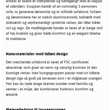
ønsker at skabe et indbydende og behageligt sted at slappe
af udendørs. Gruppen består af en rummelig 3-personers
sofa, to generøse lænestole og et stilfuldt sofabord. Sofaen
og lænestolene har et stabilt aluminiumsstel, beklædt med
slidstærkt og vejrbestandigt syntetisk rattan, der tåler både
sol og regn. De medfølgende hynder er lavet af et beige stof
af høj kvalitet og giver både komfort og en elegant følelse
til møblerne.
Naturmaterialer med tidløst design
Det matchende sofabord er lavet af FSC-certificeret
akacietræ, som giver en varm og naturlig kontrast til den
kunstige rattan. Inez loungegruppen passer med sit tidløse
design lige så godt på terrassen som i et indglasset orangeri.
Her kan du nyde lange skønne stunder med familie og
venner i et miljø, der kombinerer funktion, komfort og
æstetik.
Plejevejledning til loungegruppen