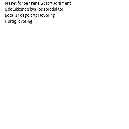
Meget for pengene & stort sortiment
Udelukkende kvalitetsprodukter
Betal 14 dage efter levering
Hurtig levering!
Flink kundeservice!
Vigtige links
Købsvilkår
Fortrydelsesret
Anmodning om tilbud
Om Hjemfint
Cookies
Privatlivspolitik
Black Friday
Kundesupport
Vores kvalificerede og imødekommende kundeservice står klar til
at svare på alle spørgsmål til dit køb.
Kundeservice