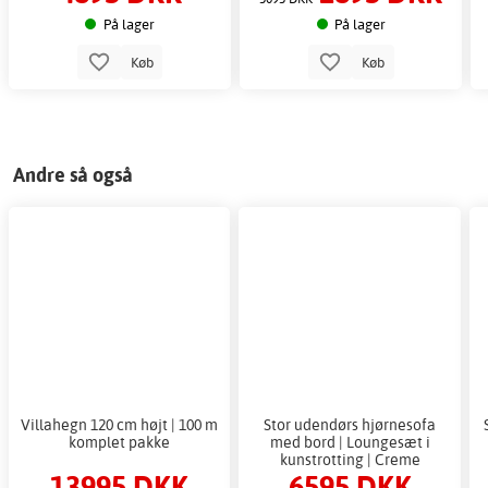
og terrasse
På lager
På lager
Køb
Køb
Andre så også
Villahegn 120 cm højt | 100 m
Stor udendørs hjørnesofa
komplet pakke
med bord | Loungesæt i
kunstrotting | Creme
13995 DKK
6595 DKK