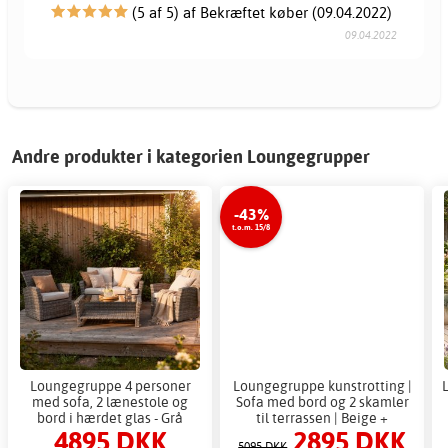
(5 af 5) af Bekræftet køber (09.04.2022)
09.04.2022
Andre produkter i kategorien Loungegrupper
-43%
t.o.m. 15/8
Loungegruppe 4 personer
Loungegruppe kunstrotting |
med sofa, 2 lænestole og
Sofa med bord og 2 skamler
bord i hærdet glas - Grå
til terrassen | Beige +
4895 DKK
2895 DKK
havemøbelgruppe til balkon
Møbelpleje
5095 DKK