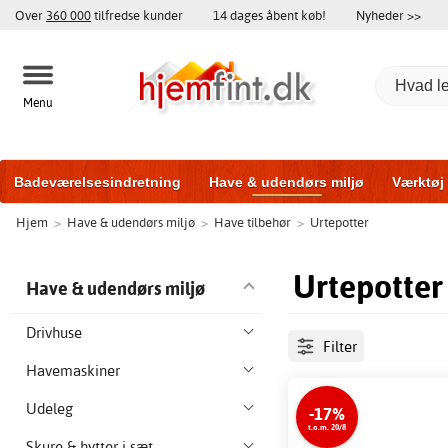
Over
360 000
tilfredse kunder
14 dages åbent køb!
Nyheder >>
Menu
Badeværelsesindretning
Have & udendørs miljø
Værktøj
Hjem
>
Have & udendørs miljø
>
Have tilbehør
>
Urtepotter
Træningsudstyr
Yderdøre
Vinduer
Garageporte
Bi
Urtepotter
Have & udendørs miljø
Drivhuse
Filter
Havemaskiner
Udeleg
-17%
t.o.m. 20/8
Skure & hytter i sæt