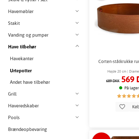
Havemøbler
Stakit
Vanding og pumper
Have tilbehør
Havekanter
Corten-stålkrukke ru
Urtepotter
Højde 20 cm | Diame
569 
689 DKK
Andet have tilbehør
På lager
Grill
Haveredskaber
Kø
Pools
Brændeopbevaring