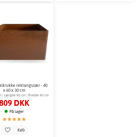
ålkrukke rektangulær - 40
x 60 x 30 cm
m | Længde 60 cm | Bredde 60 cm
809 DKK
På lager
Køb