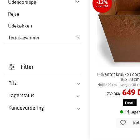
-12%
Udendørs spa
t.o.m. 20/8
Pejse
Udekøkken
Terrassevarmer
Filter
Firkantet krukke i cort
30 x 30 cm
Pris
Højde 40 cm | Længde 30 c
649 
739 DKK
Lagerstatus
Deal!
Kundevurdering
På lager
Kø