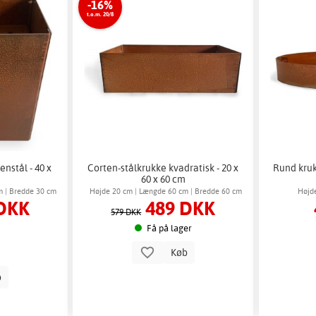
-16%
t.o.m. 20/8
enstål - 40 x
Corten-stålkrukke kvadratisk - 20 x
Rund kruk
60 x 60 cm
m | Bredde 30 cm
Højde 20 cm | Længde 60 cm | Bredde 60 cm
Højd
DKK
489 DKK
579 DKK
Få på lager
Køb
b