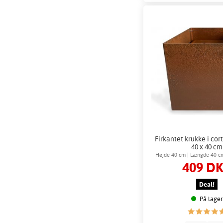
Firkantet krukke i cort
40 x 40 cm
Højde 40 cm | Længde 40 c
409 D
Deal!
På lager