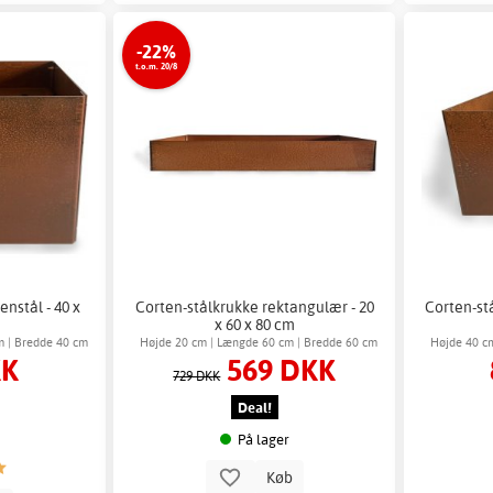
-22%
t.o.m. 20/8
enstål - 40 x
Corten-stålkrukke rektangulær - 20
Corten-st
x 60 x 80 cm
m | Bredde 40 cm
Højde 20 cm | Længde 60 cm | Bredde 60 cm
Højde 40 c
KK
569 DKK
729 DKK
Deal!
På lager
Køb