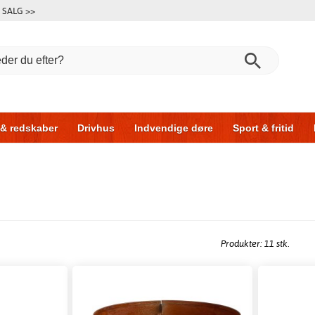
SALG >>
 & redskaber
Drivhus
Indvendige døre
Sport & fritid
l & garage
Hus & byg
Opbevaring
Skydedøre
Produkter: 11 stk.