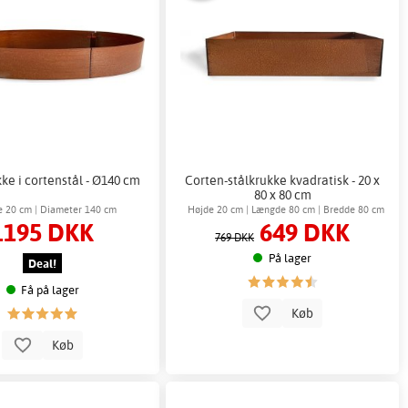
ke i cortenstål - Ø140 cm
Corten-stålkrukke kvadratisk - 20 x
80 x 80 cm
e 20 cm | Diameter 140 cm
Højde 20 cm | Længde 80 cm | Bredde 80 cm
1195 DKK
649 DKK
769 DKK
På lager
Deal!
Få på lager
Køb
Køb