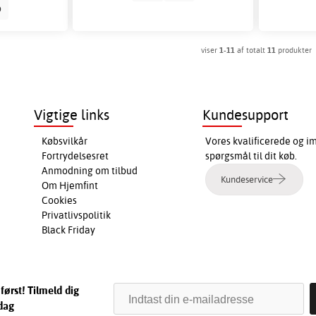
b
viser
1-11
af totalt
11
produkter
Vigtige links
Kundesupport
Købsvilkår
Vores kvalificerede og i
Fortrydelsesret
spørgsmål til dit køb.
Anmodning om tilbud
Kundeservice
Om Hjemfint
Cookies
Privatlivspolitik
Black Friday
først! Tilmeld dig
dag