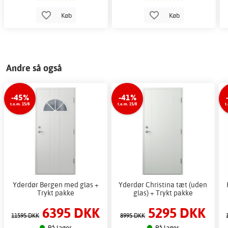
Køb
Køb
Andre så også
-45%
-41%
t.o.m. 15/8
t.o.m. 15/8
t
Yderdør Bergen med glas +
Yderdør Christina tæt (uden
Trykt pakke
glas) + Trykt pakke
6395 DKK
5295 DKK
11595 DKK
8995 DKK
På lager
På lager