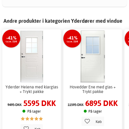
Andre produkter i kategorien Yderdører med vindue
-41%
-41%
t.o.m. 15/8
t.o.m. 15/8
Yderdør Helena med klarglas
Hoveddør Ene med glas +
+ Trykt pakke
Trykt pakke
5595 DKK
6895 DKK
9495 DKK
11595 DKK
På lager
På lager
Køb
Køb