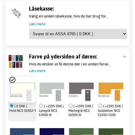
Låsekasse:
Vælg en anden låsekasse, hvis du har brug for..
Læs mere
Farve på ydersiden af døren:
Hvis du ønsker at få denne dør i en anden farve..
Læs mere
( 0 DKK )
( +1595 DKK )
( +1595 DKK )
( +1595 DKK )
Hvid NCS S0502-Y
Lysegrå NCS
Mørkegrå NCS
Guldokker NCS
S3000-N
S6500-N
S2050-Y20R