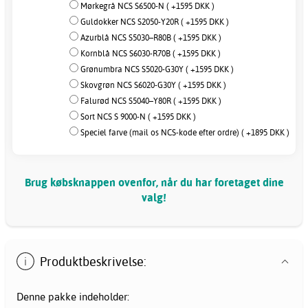
Mørkegrå NCS S6500-N ( +1595 DKK )
Guldokker NCS S2050-Y20R ( +1595 DKK )
Azurblå NCS S5030–R80B ( +1595 DKK )
Kornblå NCS S6030-R70B ( +1595 DKK )
Grønumbra NCS S5020-G30Y ( +1595 DKK )
Skovgrøn NCS S6020-G30Y ( +1595 DKK )
Falurød NCS S5040–Y80R ( +1595 DKK )
Sort NCS S 9000-N ( +1595 DKK )
Speciel farve (mail os NCS-kode efter ordre) ( +1895 DKK )
Brug købsknappen ovenfor, når du har foretaget dine
valg!
Produktbeskrivelse:
Denne pakke indeholder: