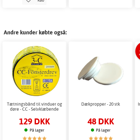
Andre kunder købte også:
Tætningsbånd til vinduer og
Dækpropper - 20 stk
I
døre - CC - Selvklæbende
129 DKK
48 DKK
På lager
På lager