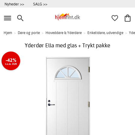
Nyheder >>
SALG >>
Hjem
>
Døre og porte
>
Hoveddøre & Yderdøre
>
Enkeltdøre, udvendige
>
Yde
Yderdør Ella med glas + Trykt pakke
-42%
t.o.m. 15/8