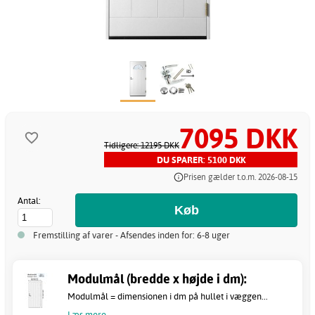
7095 DKK
Tidligere: 12195 DKK
DU SPARER: 5100 DKK
Prisen gælder t.o.m. 2026-08-15
Antal:
Fremstilling af varer - Afsendes inden for: 6-8 uger
Modulmål (bredde x højde i dm):
Modulmål = dimensionen i dm på hullet i væggen...
Læs mere