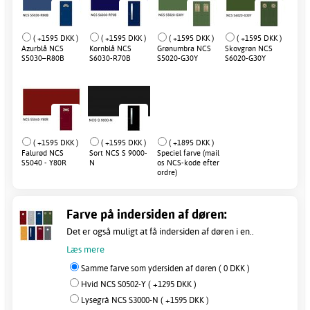
( +1595 DKK )
( +1595 DKK )
( +1595 DKK )
( +1595 DKK )
Azurblå NCS
Kornblå NCS
Grønumbra NCS
Skovgrøn NCS
S5030–R80B
S6030-R70B
S5020-G30Y
S6020-G30Y
( +1595 DKK )
( +1595 DKK )
( +1895 DKK )
Falurød NCS
Sort NCS S 9000-
Speciel farve (mail
S5040 - Y80R
N
os NCS-kode efter
ordre)
Farve på indersiden af døren:
Det er også muligt at få indersiden af døren i en..
Læs mere
Samme farve som ydersiden af døren ( 0 DKK )
Hvid NCS S0502-Y ( +1295 DKK )
Lysegrå NCS S3000-N ( +1595 DKK )