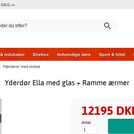
SALG >>
 & redskaber
Drivhus
Indvendige døre
Sport & fritid
>
Yderdører med vindue
l & garage
Hus & byg
Opbevaring
Skydedøre
Yderdør Ella med glas + Ramme ærmer
12195 DK
Antal: