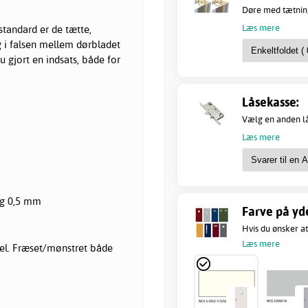
Døre med tætning
Læs mere
standard er de tætte,
 i falsen mellem dørbladet
u gjort en indsats, både for
Låsekasse:
Vælg en anden lås
Læs mere
og 0,5 mm
Farve på yd
Hvis du ønsker at
Læs mere
l. Fræset/mønstret både