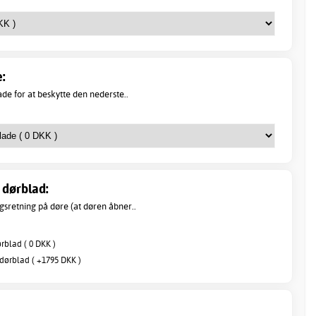
:
de for at beskytte den nederste..
dørblad:
sretning på døre (at døren åbner..
blad ( 0 DKK )
ørblad ( +1795 DKK )