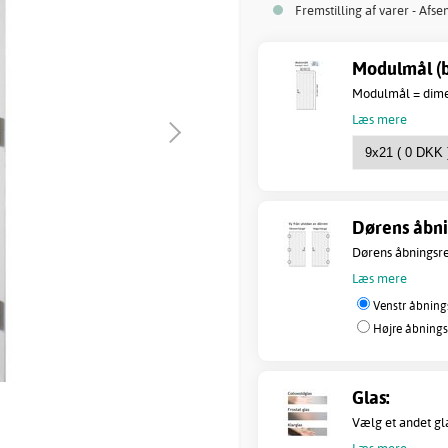
Fremstilling af varer - Afse
Modulmål (b
Modulmål = dimen
Læs mere
Dørens åbni
Dørens åbningsret
Læs mere
Venstr åbnings
Højre åbnings
Glas:
Vælg et andet gl
Læs mere