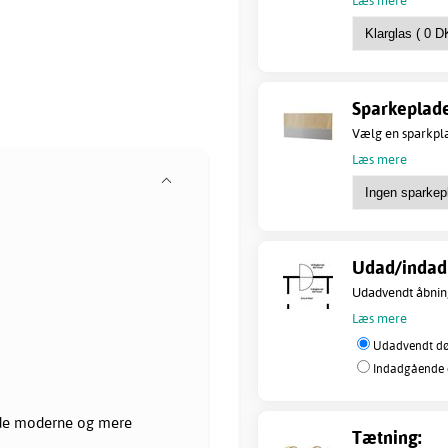
Sparkeplade
Vælg en sparkpla
Læs mere
Udad/indad 
Udadvendt åbning
Læs mere
Udadvendt dør
Indadgående d
 både moderne og mere
Tætning: