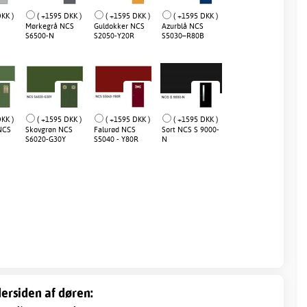
KK )
( +1595 DKK )
( +1595 DKK )
( +1595 DKK )
Mørkegrå NCS
Guldokker NCS
Azurblå NCS
S6500-N
S2050-Y20R
S5030–R80B
KK )
( +1595 DKK )
( +1595 DKK )
( +1595 DKK )
NCS
Skovgrøn NCS
Falurød NCS
Sort NCS S 9000-
S6020-G30Y
S5040 - Y80R
N
ersiden af døren: