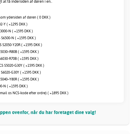
 at få indersiden af døren i en..
om ydersiden af døren ( 0 DKK )
2-Y ( +1295 DKK )
3000-N ( +1595 DKK )
S6500-N ( +1595 DKK )
 S2050-Y20R ( +1595 DKK )
5030–R80B ( +1595 DKK )
6030-R70B ( +1595 DKK )
S S5020-G30Y ( +1595 DKK )
S6020-G30Y ( +1595 DKK )
5040–Y80R ( +1595 DKK )
00-N ( +1595 DKK )
(mail os NCS-kode efter ordre) ( +1895 DKK )
pen ovenfor, når du har foretaget dine valg!