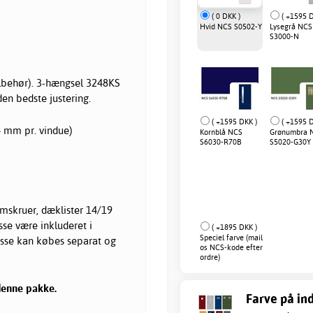
( 0 DKK )
( +1595 D
Hvid NCS S0502-Y
Lysegrå NCS
S3000-N
tilbehør). 3-hængsel 3248KS
en bedste justering.
( +1595 DKK )
( +1595 D
4 mm pr. vindue)
Kornblå NCS
Grønumbra 
S6030-R70B
S5020-G30Y
mskruer, dæklister 14/19
sse være inkluderet i
( +1895 DKK )
Speciel farve (mail
isse kan købes separat og
os NCS-kode efter
ordre)
denne pakke.
Farve på ind