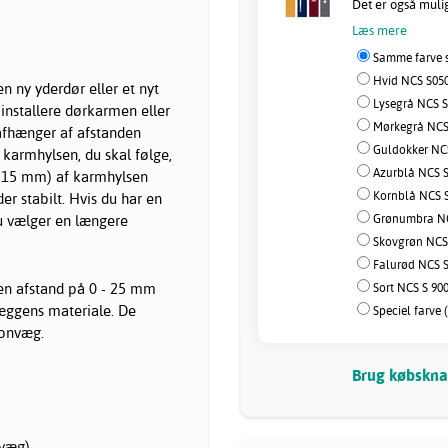
Det er også muligt
Læs mere
Samme farve s
Hvid NCS S050
n ny yderdør eller et nyt
Lysegrå NCS S
 installere dørkarmen eller
Mørkegrå NCS 
 afhænger af afstanden
Guldokker NCS
armhylsen, du skal følge,
Azurblå NCS S
er 15 mm) af karmhylsen
Kornblå NCS S
er stabilt. Hvis du har en
Grønumbra NC
 du vælger en længere
Skovgrøn NCS 
Falurød NCS S
 en afstand på 0 - 25 mm
Sort NCS S 90
væggens materiale. De
Speciel farve 
tonvæg.
Brug købsknap
nvæg)