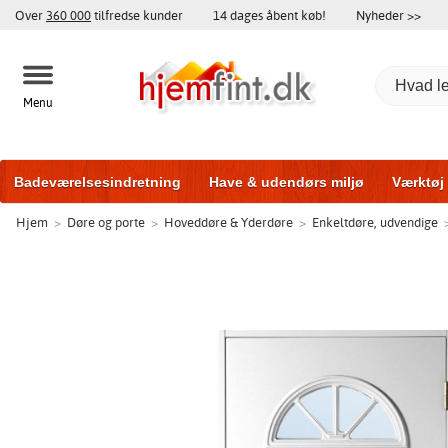
Over
360 000
tilfredse kunder
14 dages åbent køb!
Nyheder >>
Menu
Badeværelsesindretning
Have & udendørs miljø
Værktøj
Hjem
>
Døre og porte
>
Hoveddøre & Yderdøre
>
Enkeltdøre, udvendige
Træningsudstyr
Yderdøre
Vinduer
Garageporte
Bi