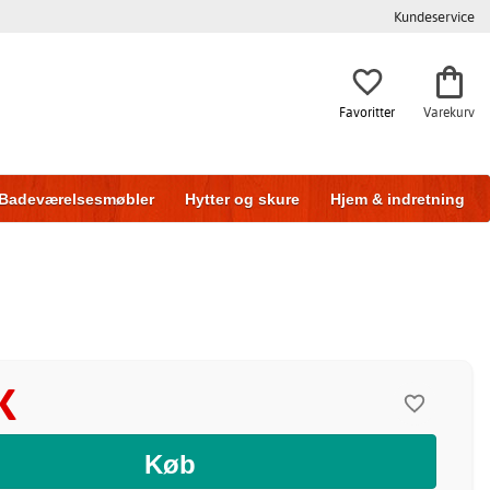
Kundeservice
Favoritter
Varekurv
Badeværelsesmøbler
Hytter og skure
Hjem & indretning
K