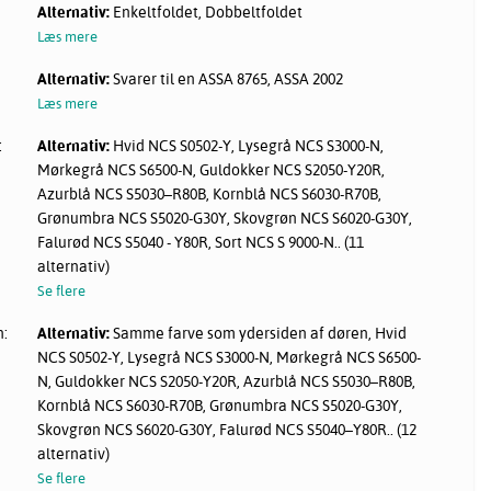
Alternativ:
Enkeltfoldet, Dobbeltfoldet
Læs mere
Alternativ:
Svarer til en ASSA 8765, ASSA 2002
Læs mere
:
Alternativ:
Hvid NCS S0502-Y, Lysegrå NCS S3000-N,
Mørkegrå NCS S6500-N, Guldokker NCS S2050-Y20R,
Azurblå NCS S5030–R80B, Kornblå NCS S6030-R70B,
Grønumbra NCS S5020-G30Y, Skovgrøn NCS S6020-G30Y,
Falurød NCS S5040 - Y80R, Sort NCS S 9000-N.. (11
alternativ)
Se flere
n:
Alternativ:
Samme farve som ydersiden af døren, Hvid
NCS S0502-Y, Lysegrå NCS S3000-N, Mørkegrå NCS S6500-
N, Guldokker NCS S2050-Y20R, Azurblå NCS S5030–R80B,
Kornblå NCS S6030-R70B, Grønumbra NCS S5020-G30Y,
Skovgrøn NCS S6020-G30Y, Falurød NCS S5040–Y80R.. (12
alternativ)
Se flere