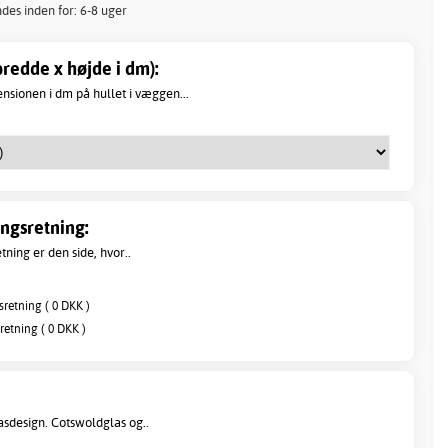
ndes inden for: 6-8 uger
redde x højde i dm):
sionen i dm på hullet i væggen...
ngsretning:
ning er den side, hvor..
retning ( 0 DKK )
retning ( 0 DKK )
asdesign. Cotswoldglas og..