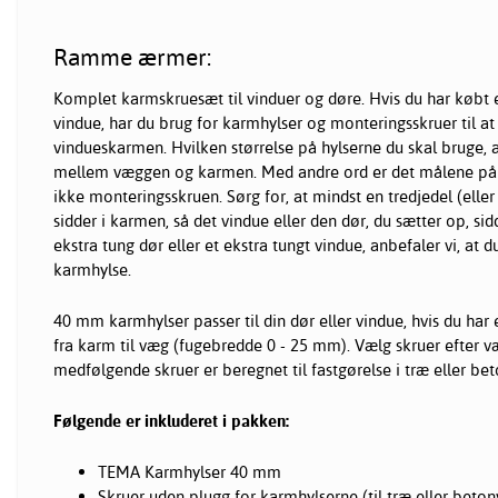
Ramme ærmer:
Komplet karmskruesæt til vinduer og døre. Hvis du har købt e
vindue, har du brug for karmhylser og monteringsskruer til at
vindueskarmen. Hvilken størrelse på hylserne du skal bruge,
mellem væggen og karmen. Med andre ord er det målene på k
ikke monteringsskruen. Sørg for, at mindst en tredjedel (ell
sidder i karmen, så det vindue eller den dør, du sætter op, sidd
ekstra tung dør eller et ekstra tungt vindue, anbefaler vi, at
karmhylse.
40 mm karmhylser passer til din dør eller vindue, hvis du har
fra karm til væg (fugebredde 0 - 25 mm). Vælg skruer efter 
medfølgende skruer er beregnet til fastgørelse i træ eller be
Følgende er inkluderet i pakken:
TEMA Karmhylser 40 mm
Skruer uden plugg for karmhylserne (til træ eller beto