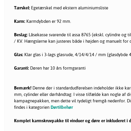
Tærskel:
Egetærskel med ekstern aluminiumsliste
Karm:
Karmdybden er 92 mm.
Beslag:
Låsekasse svarende til assa 8765 (ekskl. cylindre og 
/ KV. Hængslerne kan justeres både i højden og manuelt for d
Glas:
Klar glas i 3-lags glasrude, 4/14/4/14 / mm (glasdybde 
Garanti:
Døren har 10 års formgaranti
Bemærk!
Denne dør i standardudførelsen indeholder ikke kar
mm, cylinder eller dørhåndtag. I visse tilfælde kan nogle af di
kampagnepakken, men dette vil tydeligt fremgå nedenfor. D
findes i kategorien
Dørtilbehør
Komplet karmskruvpakke til vinduer og døre er inkluderet i 