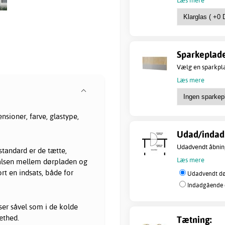
Sparkeplade
Vælg en sparkpla
Læs mere
nsioner, farve, glastype,
Udad/indad 
Udadvendt åbning
standard er de tætte,
Læs mere
falsen mellem dørpladen og
rt en indsats, både for
Udadvendt dør
Indadgående d
ser såvel som i de kolde
æthed.
Tætning: