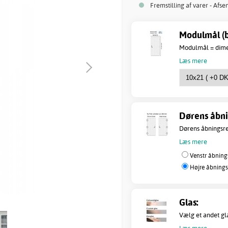
Fremstilling af varer - Afse
Modulmål (b
Modulmål = dimen
Læs mere
Dørens åbni
Dørens åbningsret
Læs mere
Venstr åbning
Højre åbnings
Glas:
Vælg et andet gl
Læs mere