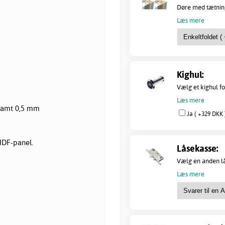
Døre med tætning
Læs mere
Kighul:
Vælg et kighul fo
Læs mere
 samt 0,5 mm
Ja ( +329 DKK 
HDF-panel.
Låsekasse:
Vælg en anden lås
Læs mere