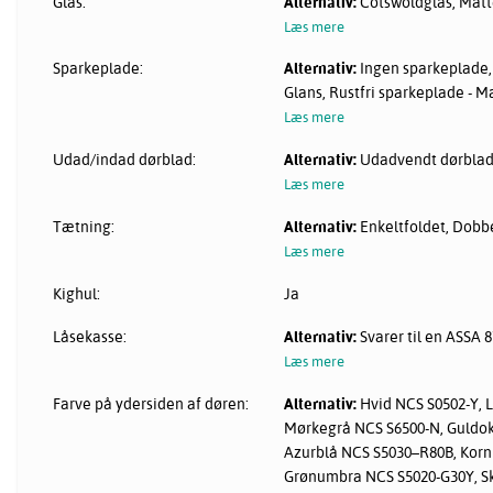
Glas:
Alternativ:
Cotswoldglas, Matte
Læs mere
Sparkeplade:
Alternativ:
Ingen sparkeplade, 
Glans, Rustfri sparkeplade - M
Læs mere
Udad/indad dørblad:
Alternativ:
Udadvendt dørblad
Læs mere
Tætning:
Alternativ:
Enkeltfoldet, Dobb
Læs mere
Kighul:
Ja
Låsekasse:
Alternativ:
Svarer til en ASSA 
Læs mere
Farve på ydersiden af døren:
Alternativ:
Hvid NCS S0502-Y, 
Mørkegrå NCS S6500-N, Guldok
Azurblå NCS S5030–R80B, Korn
Grønumbra NCS S5020-G30Y, S