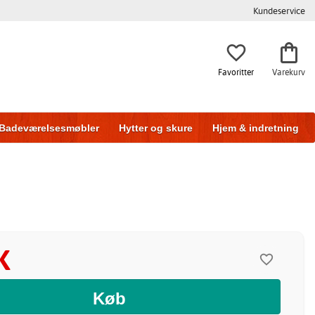
Kundeservice
Favoritter
Varekurv
Badeværelsesmøbler
Hytter og skure
Hjem & indretning
K