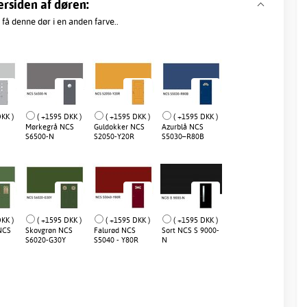
ersiden af døren:
 få denne dør i en anden farve..
KK )
( +1595 DKK )
( +1595 DKK )
( +1595 DKK )
Mørkegrå NCS
Guldokker NCS
Azurblå NCS
S6500-N
S2050-Y20R
S5030–R80B
KK )
( +1595 DKK )
( +1595 DKK )
( +1595 DKK )
NCS
Skovgrøn NCS
Falurød NCS
Sort NCS S 9000-
S6020-G30Y
S5040 - Y80R
N