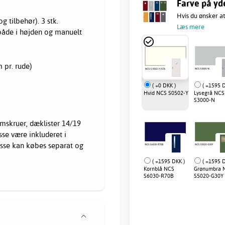
Farve på yd
Hvis du ønsker at
 tilbehør). 3 stk.
Læs mere
både i højden og manuelt
 pr. rude)
( +0 DKK )
( +1595 D
Hvid NCS S0502-Y
Lysegrå NCS
S3000-N
mskruer, dæklister 14/19
sse være inkluderet i
isse kan købes separat og
( +1595 DKK )
( +1595 D
Kornblå NCS
Grønumbra 
S6030-R70B
S5020-G30Y