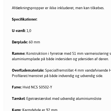
Afdækningspropper er ikke inkluderet, men kan tilkøbes.
Specifikationer:
U-værdi:
1,0
Dørplade:
60 mm
Ramme:
Konstruktion i fyrretræ med 51 mm varmeisolering
aluminiumsplade på både indersiden og ydersiden af døren.
Overflademateriale:
Specialfremstillet 4 mm vandafvisende 
Profileret/mønstret på både indvendig og udvendig side.
Farve:
Hvid NCS S0502-Y
Tærskel:
Egetræstærskel med udvendig aluminiumsliste
Karm:
Karmdybde er 92 mm.