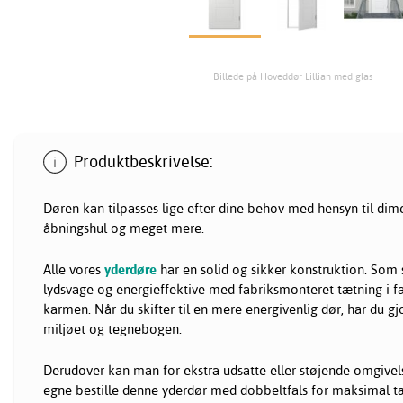
Billede på Hoveddør Lillian med glas
Produktbeskrivelse:
Døren kan tilpasses lige efter dine behov med hensyn til dime
åbningshul og meget mere.
Alle vores
yderdøre
har en solid og sikker konstruktion. Som 
lydsvage og energieffektive med fabriksmonteret tætning i 
karmen. Når du skifter til en mere energivenlig dør, har du gjo
miljøet og tegnebogen.
Derudover kan man for ekstra udsatte eller støjende omgivel
egne bestille denne yderdør med dobbeltfals for maksimal t