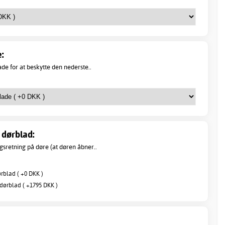
:
de for at beskytte den nederste..
dørblad:
sretning på døre (at døren åbner..
blad ( +0 DKK )
ørblad ( +1795 DKK )