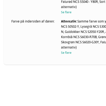
Falurød NCS S5040 - Y80R, Sort 
alternativ)
Se flere
Farve på indersiden af døren:
Alternativ:
Samme farve som yd
NCS S0502-Y, Lysegrå NCS S30
N, Guldokker NCS S2050-Y20R,
Kornblå NCS S6030-R70B, Grø
Skovgrøn NCS S6020-G30Y, Falu
alternativ)
Se flere