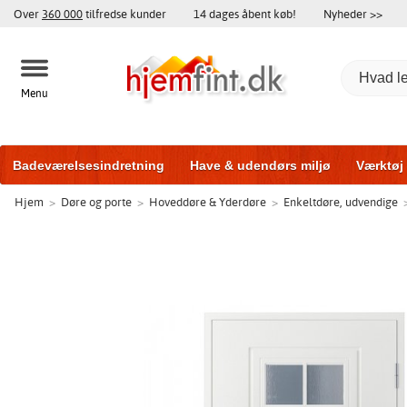
Over
360 000
tilfredse kunder
14 dages åbent køb!
Nyheder >>
Menu
Badeværelsesindretning
Have & udendørs miljø
Værktøj
Hjem
>
Døre og porte
>
Hoveddøre & Yderdøre
>
Enkeltdøre, udvendige
Træningsudstyr
Yderdøre
Vinduer
Garageporte
Bi