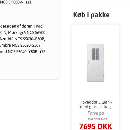
NCS S 9000-N.. (11
Køb i pakke
ersiden af døren, Hvid
00-N, Mørkegrå NCS S6500-
 Azurblå NCS S5030–R80B,
numbra NCS S5020-G30Y,
rød NCS S5040–Y80R.. (12
Hoveddør Lillian -
med glas - Udtag
Farve på
ydersiden af
Hoveddør med
7695 DKK
rektangulært vindue
døren: Hvid