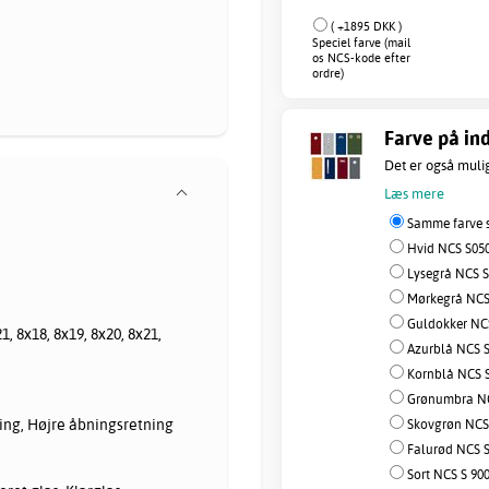
( +1895 DKK )
Speciel farve (mail
os NCS-kode efter
ordre)
Farve på ind
Det er også muligt
Læs mere
Samme farve s
Hvid NCS S050
Lysegrå NCS S
Mørkegrå NCS 
Guldokker NCS
1, 8x18, 8x19, 8x20, 8x21,
Azurblå NCS S
Kornblå NCS S
Grønumbra NC
ing, Højre åbningsretning
Skovgrøn NCS 
Falurød NCS S
Sort NCS S 90