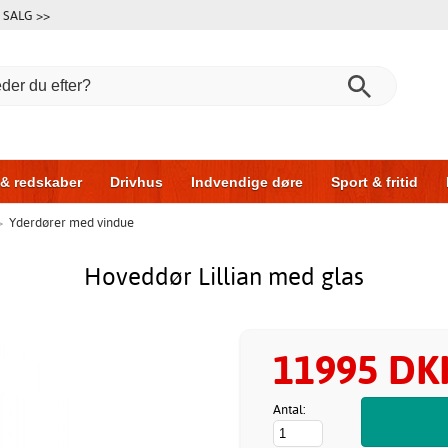
SALG >>
 & redskaber
Drivhus
Indvendige døre
Sport & fritid
>
Yderdører med vindue
l & garage
Hus & byg
Opbevaring
Skydedøre
Hoveddør Lillian med glas
11995 DK
Antal: