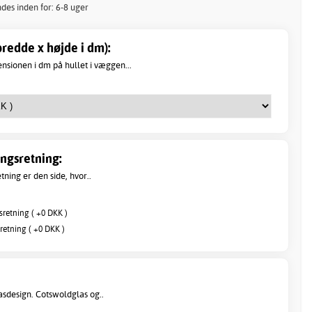
ndes inden for: 6-8 uger
redde x højde i dm):
sionen i dm på hullet i væggen...
ngsretning:
ning er den side, hvor..
sretning ( +0 DKK )
retning ( +0 DKK )
asdesign. Cotswoldglas og..