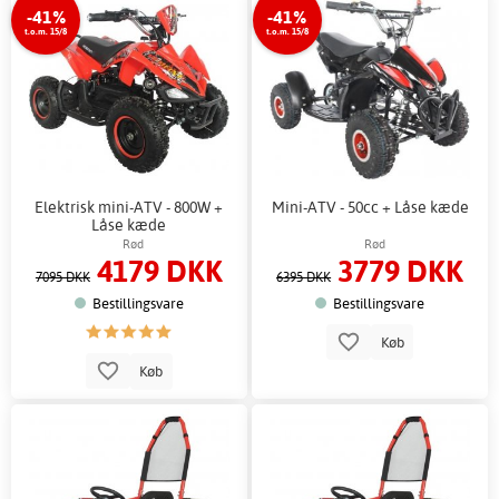
-41%
-41%
t.o.m. 15/8
t.o.m. 15/8
Elektrisk mini-ATV - 800W +
Mini-ATV - 50cc + Låse kæde
Låse kæde
Rød
Rød
4179 DKK
3779 DKK
7095 DKK
6395 DKK
Bestillingsvare
Bestillingsvare
Køb
Køb