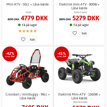
Mini-ATV - 50cc + Låse kæde
Elektrisk mini-ATV - 800W +
Låse kæde
Grøn
Grøn/Camo
4779 DKK
5279 DKK
8095 DKK
8895 DKK
Få på lager
Få på lager
Køb
Køb
-42%
-41%
t.o.m. 15/8
t.o.m. 15/8
Crosskart / minibuggy - 98cc +
Elektrisk Mini-ATV - 1060W +
Låse kæde
Låse kæde
Børnemodel