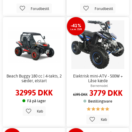
Forudbestil
Forudbestil
-41%
t.o.m. 15/8
Beach Buggy 180 cc | 4-takts, 2
Elektrisk mini-ATV - 500W +
sæder, elstart
Låse kæde
Børnemodel
32995 DKK
3779 DKK
6395 DKK
Få på lager
Bestillingsvare
Køb
Køb