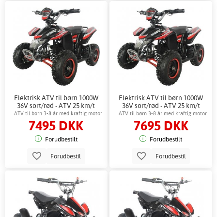
Elektrisk ATV til børn 1000W
Elektrisk ATV til børn 1000W
36V sort/rød - ATV 25 km/t
36V sort/rød - ATV 25 km/t
skivebremse
skivebremse + Låse kæde
ATV til børn 3-8 år med kraftig motor
ATV til børn 3-8 år med kraftig motor
7495 DKK
7695 DKK
Forudbestilt
Forudbestilt
Forudbestil
Forudbestil