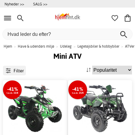
Nyheder >>
SALG >>
Hjem
>
Have & udendørs miljø
>
Udeleg
>
Legetøjsbiler & hobbybiler
>
ATVer
Mini ATV
Filter
-41%
-41%
t.o.m. 15/8
t.o.m. 15/8