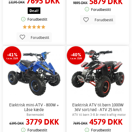
7695 DKK
5879 DKK
13195 DKK
9895 DKK
Forudbestilt
Deal!
Forudbestilt
Forudbestil
Forudbestil
-41%
-40%
t.o.m. 15/8
t.o.m. 15/8
Elektrisk mini-ATV - 800W +
Elektrisk ATV til børn 1000W
Låse kæde
36V sort/rød - ATV 25 km/t
skivebremse + Låse kæde
Børnemodel
ATV til børn 3-8 år med kraftig motor
3779 DKK
4579 DKK
6395 DKK
7695 DKK
Forudbestilt
Forudbestilt