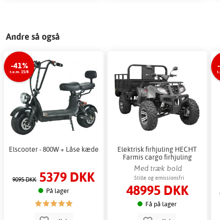
Andre så også
-41%
t.o.m. 15/8
t
Elscooter - 800W + Låse kæde
Elektrisk firhjuling HECHT
Farmis cargo firhjuling
Med træk bold
5379 DKK
Stille og emissionsfri
9095 DKK
48995 DKK
På lager
Få på lager