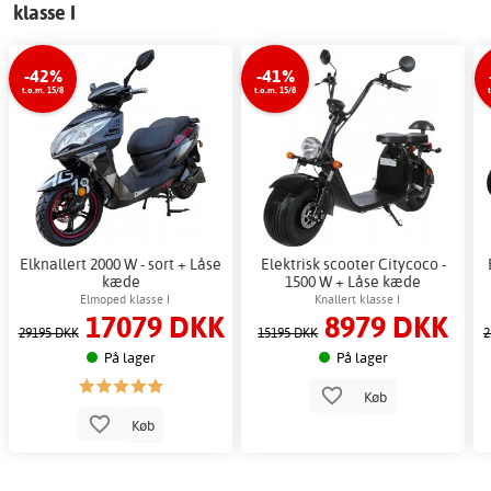
klasse I
-42%
-41%
t.o.m. 15/8
t.o.m. 15/8
Elknallert 2000 W - sort + Låse
Elektrisk scooter Citycoco -
kæde
1500 W + Låse kæde
Elmoped klasse I
Knallert klasse I
17079 DKK
8979 DKK
29195 DKK
15195 DKK
2
På lager
På lager
Køb
Køb