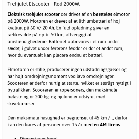
Trehjulet Elscooter - Rød 2000W:
Elektrisk trehjulet scooter
der drives af en
børsteløs
elmotor
på 2000W. Motoren er drevet af et lithiumbatteri af høj
kvalitet på 60 V/ 20 Ah. En fuld opladning giver en
rækkevidde på op til 50 km, afhængigt af
omstændighederne. Batteriet opbevares i et rum under
sædet, i gulvet under førerens fødder er der et andet rum,
hvor du eventuelt kan placere endnu et batteri.
Elmotoren er stille, producerer ingen udstødningsgasser og
har højt omdrejningsmoment ved lave omdrejninger.
Scooteren er derfor hurtig at starte, hvilket er særligt nyttigt i
bytrafikken. Scooteren er topersoners, den maksimale
belastning er 200 kg, og hjulene er udstyret med
skivebremser.
Den maksimale hastighed er begrænset til 45 km / t, derfor
kan den køres af personer over 15 år med
en AM-licens
.
Dimensioner [mm]