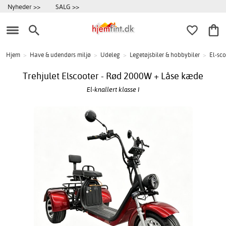
Nyheder >>
SALG >>
Hjem
>
Have & udendørs miljø
>
Udeleg
>
Legetøjsbiler & hobbybiler
>
El-sco
Trehjulet Elscooter - Rød 2000W + Låse kæde
El-knallert klasse I